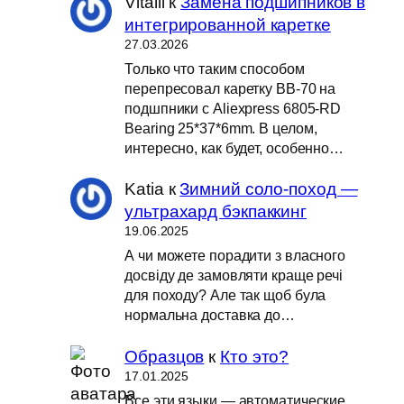
Vitalii
к
Замена подшипников в
интегрированной каретке
27.03.2026
Только что таким способом
перепресовал каретку BB-70 на
подшпники с Aliexpress 6805-RD
Bearing 25*37*6mm. В целом,
интересно, как будет, особенно…
Katia
к
Зимний соло-поход —
ультрахард бэкпаккинг
19.06.2025
А чи можете порадити з власного
досвіду де замовляти краще речі
для походу? Але так щоб була
нормальна доставка до…
Образцов
к
Кто это?
17.01.2025
Все эти языки — автоматические