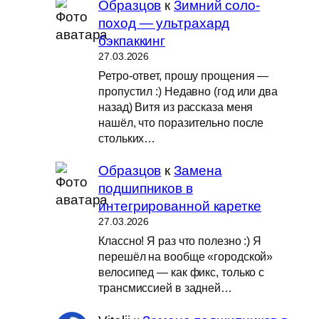
Образцов
к
Зимний соло-
поход — ультрахард
бэкпаккинг
27.03.2026
Ретро-ответ, прошу прощения —
пропустил :) Недавно (год или два
назад) Витя из рассказа меня
нашёл, что поразительно после
стольких…
Образцов
к
Замена
подшипников в
интегрированной каретке
27.03.2026
Классно! Я раз что полезно :) Я
перешёл на вообще «городской»
велосипед — как фикс, только с
трансмиссией в задней…