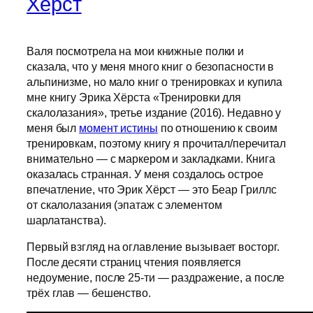
Хёрст
Валя посмотрела на мои книжные полки и
сказала, что у меня много книг о безопасности в
альпинизме, но мало книг о тренировках и купила
мне книгу Эрика Хёрста «Тренировки для
скалолазания», третье издание (2016). Недавно у
меня был
момент истины
по отношению к своим
тренировкам, поэтому книгу я прочитал/перечитал
внимательно — с маркером и закладками. Книга
оказалась странная. У меня создалось острое
впечатление, что Эрик Хёрст — это Беар Гриллс
от скалолазания (эпатаж с элементом
шарлатанства).
Первый взгляд на оглавление вызывает восторг.
После десяти страниц чтения появляется
недоумение, после 25-ти — раздражение, а после
трёх глав — бешенство.