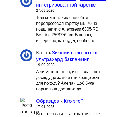
интегрированной каретке
27.03.2026
Только что таким способом
перепресовал каретку BB-70 на
подшпники с Aliexpress 6805-RD
Bearing 25*37*6mm. В целом,
интересно, как будет, особенно…
Katia
к
Зимний соло-поход —
ультрахард бэкпаккинг
19.06.2025
А чи можете порадити з власного
досвіду де замовляти краще речі
для походу? Але так щоб була
нормальна доставка до…
Образцов
к
Кто это?
17.01.2025
Все эти языки — автоматические