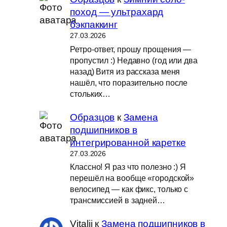
поход — ультрахард
бэкпаккинг
27.03.2026
Ретро-ответ, прошу прощения —
пропустил :) Недавно (год или два
назад) Витя из рассказа меня
нашёл, что поразительно после
стольких…
Образцов
к
Замена
подшипников в
интегрированной каретке
27.03.2026
Классно! Я раз что полезно :) Я
перешёл на вообще «городской»
велосипед — как фикс, только с
трансмиссией в задней…
Vitalii
к
Замена подшипников в