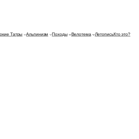
окие Татры
Альпинизм
Походы
Велотема
Летопись
Кто это?