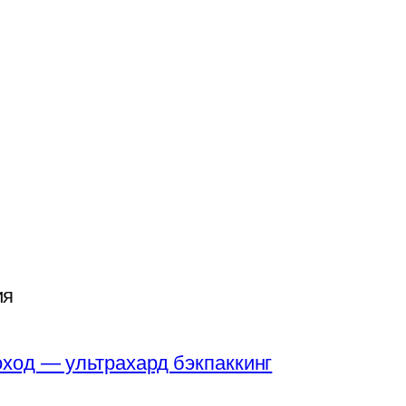
ия
ход — ультрахард бэкпаккинг