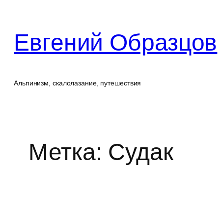
Перейти
к
Евгений Образцов
содержимому
Альпинизм, скалолазание, путешествия
Метка:
Судак