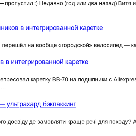
 пропустил :) Недавно (год или два назад) Витя 
ников в интегрированной каретке
) Я перешёл на вообще «городской» велосипед — к
 в интегрированной каретке
епресовал каретку BB-70 на подшпники с Aliexpre
но…
— ультрахард бэкпаккинг
ого досвіду де замовляти краще речі для походу?