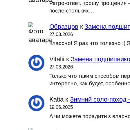
Ретро-ответ, прошу прощения —
после стольких…
Образцов
к
Замена подшип
27.03.2026
Классно! Я раз что полезно :
Vitalii
к
Замена подшипников
27.03.2026
Только что таким способом пер
интересно, как будет, особен
Katia
к
Зимний соло-поход 
19.06.2025
А чи можете порадити з власн