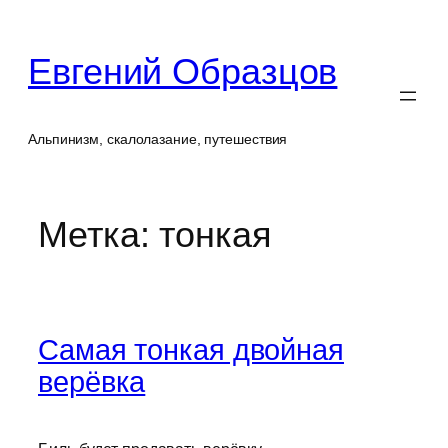
Перейти
к
Евгений Образцов
содержимому
Альпинизм, скалолазание, путешествия
Метка:
тонкая
Самая тонкая двойная
верёвка