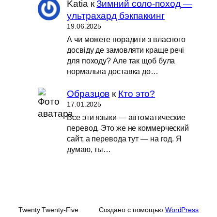
Katia
к
Зимний соло-поход —
ультрахард бэкпаккинг
19.06.2025
А чи можете порадити з власного
досвіду де замовляти краще речі
для походу? Але так щоб була
нормальна доставка до…
Образцов
к
Кто это?
17.01.2025
Все эти языки — автоматические
перевод. Это же не коммерческий
сайт, а перевода тут — на год. Я
думаю, ты…
Twenty Twenty-Five
Создано с помощью
WordPress