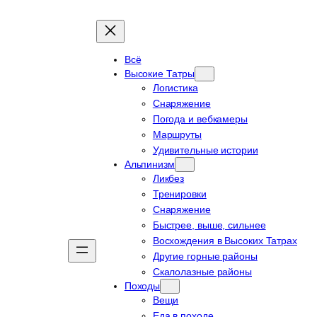
Всё
Высокие Татры
Логистика
Снаряжение
Погода и вебкамеры
Маршруты
Удивительные истории
Альпинизм
Ликбез
Тренировки
Снаряжение
Быстрее, выше, сильнее
Восхождения в Высоких Татрах
Другие горные районы
Скалолазные районы
Походы
Вещи
Еда в походе