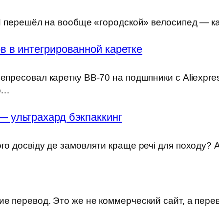
) Я перешёл на вообще «городской» велосипед — к
 в интегрированной каретке
епресовал каретку BB-70 на подшпники с Aliexpre
но…
— ультрахард бэкпаккинг
ого досвіду де замовляти краще речі для походу?
е перевод. Это же не коммерческий сайт, а пере