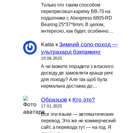
Только что таким способом
перепресовал каретку BB-70 на
подшпники с Aliexpress 6805-RD
Bearing 25*37*6mm. В целом,
интересно, как будет, особенно…
Katia
к
Зимний соло-поход —
ультрахард бэкпаккинг
19.06.2025
А чи можете порадити з власного
досвіду де замовляти краще речі
для походу? Але так щоб була
нормальна доставка до…
Образцов
к
Кто это?
17.01.2025
Все эти языки — автоматические
перевод. Это же не коммерческий
сайт, а перевода тут — на год. Я