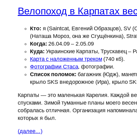
Велопоход в Карпатах ве
Кто:
я (Saintcat, Евгений Образцов), SV (
(Наташа Мороз, она же Сгущёнкина), Stra
Когда:
26.04.09 – 2.05.09
Куда:
Украинские Карпаты, Трускавец – Р
Карта с наложенным треком
(740 кб).
Фотографии Стаса
, фотографии.
Список поломок:
багажник (Юдж), манет
крыло SKS внедорожное (Ира), крыло SKS
Карпаты — это маленькая Карелия. Каждой ве
спусками. Зимой туманные планы моего весенн
собралась отличная. Организация напоминала
которых я был.
(далее…)