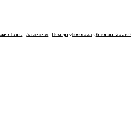
окие Татры
Альпинизм
Походы
Велотема
Летопись
Кто это?