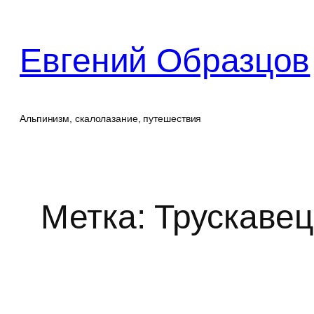
Перейти
к
Евгений Образцов
содержимому
Альпинизм, скалолазание, путешествия
Метка:
Трускавец