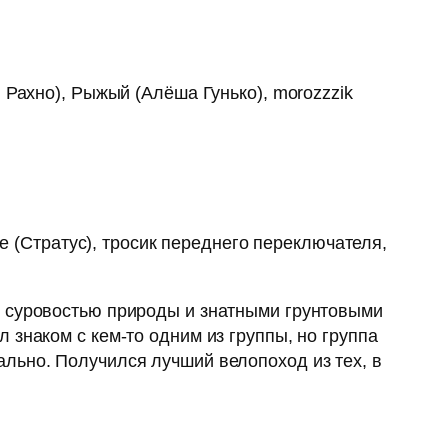
я Рахно), Рыжый (Алёша Гунько), morozzzik
 (Стратус), тросик переднего переключателя,
, суровостью природы и знатными грунтовыми
знаком с кем-то одним из группы, но группа
льно. Получился лучший велопоход из тех, в