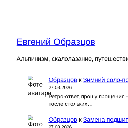
Евгений Образцов
Альпинизм, скалолазание, путешеств
Образцов
к
Зимний соло-по
27.03.2026
Ретро-ответ, прошу прощения —
после стольких…
Образцов
к
Замена подшип
27.03.2026