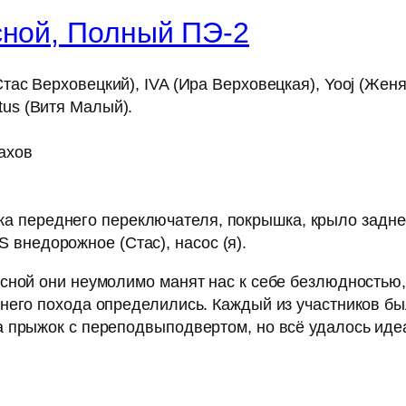
сной, Полный ПЭ-2
Стас Верховецкий), IVA (Ира Верховецкая), Yooj (Жен
tus (Витя Малый).
ахов
ка переднего переключателя, покрышка, крыло заднее
 внедорожное (Стас), насос (я).
сной они неумолимо манят нас к себе безлюдностью
его похода определились. Каждый из участников был 
 прыжок с переподвыподвертом, но всё удалось идеа