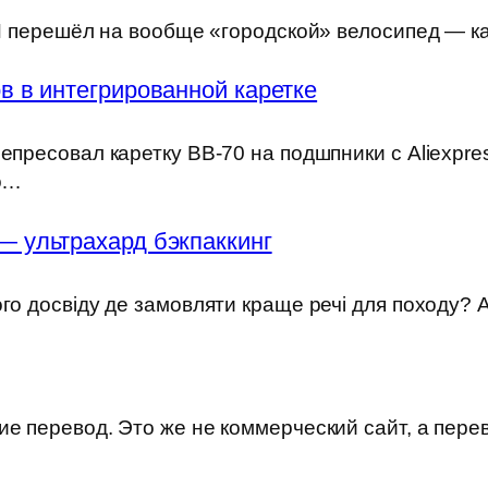
) Я перешёл на вообще «городской» велосипед — к
 в интегрированной каретке
епресовал каретку BB-70 на подшпники с Aliexpre
но…
— ультрахард бэкпаккинг
ого досвіду де замовляти краще речі для походу?
е перевод. Это же не коммерческий сайт, а пере