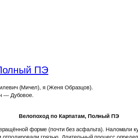
 Полный ПЭ
левич (Мичел), я (Женя Образцов).
ч — Дубовое.
Велопоход по Карпатам, Полный ПЭ
вращённой форме (почти без асфальта). Наломали куч
и отполировали грязью. Длительный процесс определе