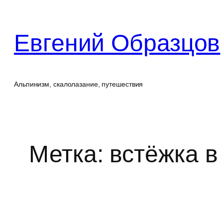
Перейти
к
Евгений Образцов
содержимому
Альпинизм, скалолазание, путешествия
Метка:
встёжка в