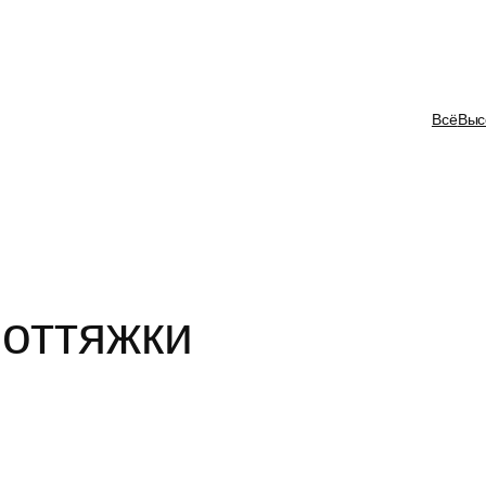
Всё
Выс
 оттяжки