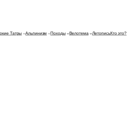
окие Татры
Альпинизм
Походы
Велотема
Летопись
Кто это?