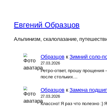
Евгений Образцов
Альпинизм, скалолазание, путешеств
Образцов
к
Зимний соло-по
27.03.2026
Ретро-ответ, прошу прощения —
после стольких…
Образцов
к
Замена подшип
27.03.2026
Классно! Я раз что полезно :