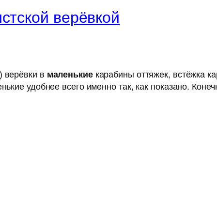
истской верёвкой
) верёвки в
маленькие
карабины оттяжек, встёжка ка
ькие удобнее всего именно так, как показано. Конечн