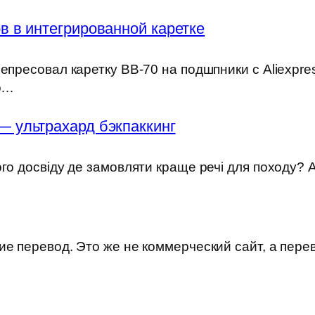
 в интегрированной каретке
епресовал каретку BB-70 на подшпники с Aliexpre
но…
— ультрахард бэкпаккинг
ого досвіду де замовляти краще речі для походу?
е перевод. Это же не коммерческий сайт, а пере