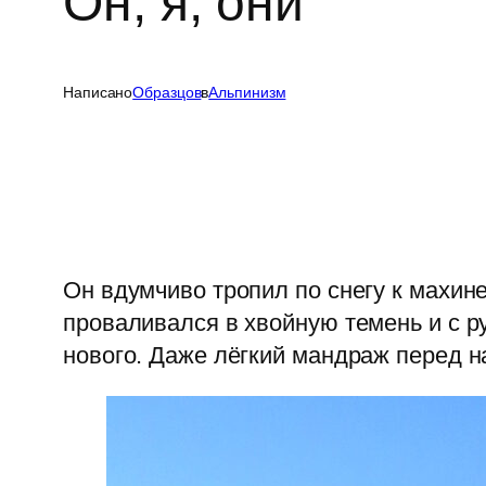
Он, я, они
Написано
Образцов
в
Альпинизм
Он вдумчиво тропил по снегу к махин
проваливался в хвойную темень и с р
нового. Даже лёгкий мандраж перед 