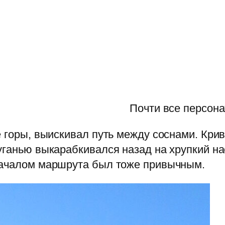
Почти все персона
е горы, выискивал путь между соснами. Крив
уганью выкарабкивался назад на хрупкий нас
началом маршрута был тоже привычным.