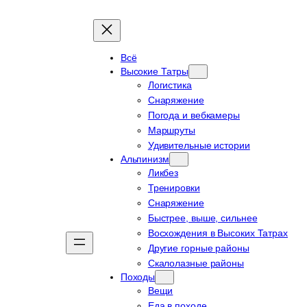
Всё
Высокие Татры
Логистика
Снаряжение
Погода и вебкамеры
Маршруты
Удивительные истории
Альпинизм
Ликбез
Тренировки
Снаряжение
Быстрее, выше, сильнее
Восхождения в Высоких Татрах
Другие горные районы
Скалолазные районы
Походы
Вещи
Еда в походе