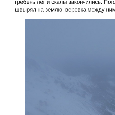
гребень лёг и скалы закончились. Пог
швырял на землю, верёвка между ними