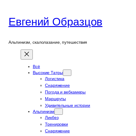
Перейти
к
Евгений Образцов
содержимому
Альпинизм, скалолазание, путешествия
Всё
Высокие Татры
Логистика
Снаряжение
Погода и вебкамеры
Маршруты
Удивительные истории
Альпинизм
Ликбез
Тренировки
Снаряжение