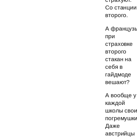
Со станции
второго.
А француз
при
страховке
второго
стакан на
себя в
гайдмоде
вешают?
А вообще у
каждой
школы сво
погремушки
Даже
австрийцы