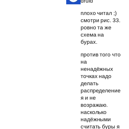
druid
плохо читал ;)
смотри рис. 33.
ровно та же
схема на
бурах.
против того что
на
ненадёжных
точках надо
делать
распределение
я и не
возражаю.
насколько
надёжными
считать буры я