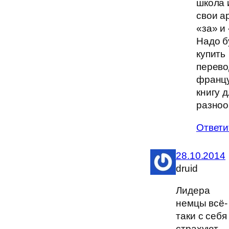
школа 
свои а
«за» и
Надо б
купить
перев
франц
книгу 
разноо
Ответи
28.10.2014
druid
Лидера
немцы всё-
таки с себя
страхуют.