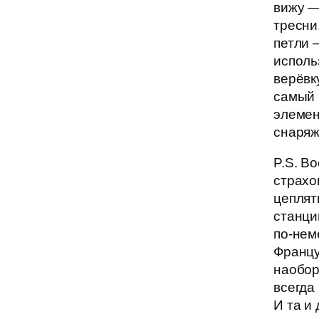
вижу —
тресни
петли 
исполь
верёвк
самый
элеме
снаряж
P.S. В
страхо
цеплят
станци
по-нем
Франц
наобо
всегда 
И та и 