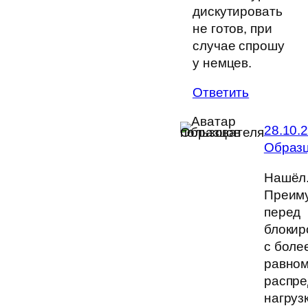
дискутировать
не готов, при
случае спрошу
у немцев.
Ответить
28.10.
Образ
Нашёл
Преим
перед
блокир
с боле
равно
распр
нагруз