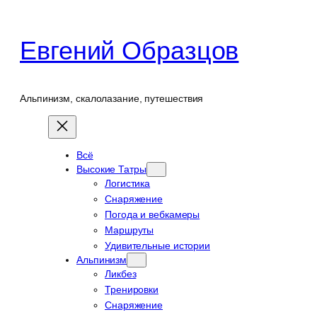
Перейти
к
Евгений Образцов
содержимому
Альпинизм, скалолазание, путешествия
Всё
Высокие Татры
Логистика
Снаряжение
Погода и вебкамеры
Маршруты
Удивительные истории
Альпинизм
Ликбез
Тренировки
Снаряжение