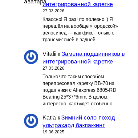
интегрированной каретке
27.03.2026
Классно! Я раз что полезно :) Я
перешёл на вообще «городской»
велосипед — как фикс, только с
трансмиссией в задней…
Vitalii
к
Замена подшипников в
интегрированной каретке
27.03.2026
Только что таким способом
перепресовал каретку BB-70 на
подшпники с Aliexpress 6805-RD
Bearing 25*37*6mm. В целом,
интересно, как будет, особенно…
Katia
к
Зимний соло-поход —
ультрахард бэкпаккинг
19.06.2025