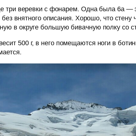
еще три веревки с фонарем. Одна была 6а —
), без внятного описания. Хорошо, что стен
ную в округе большую бивачную полку со ст
сит 500 г, в него помещаются ноги в ботин
мается.