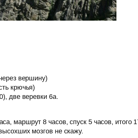
 через вершину)
сть крючья)
), две веревки 6а.
а, маршрут 8 часов, спуск 5 часов, итого 17
высохших мозгов не скажу.