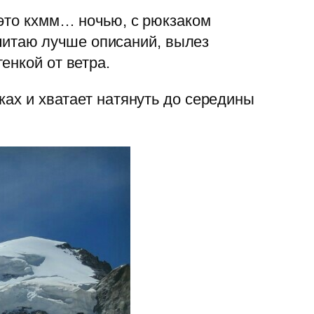
 это кхмм… ночью, с рюкзаком
у читаю лучше описаний, вылез
енкой от ветра.
ках и хватает натянуть до середины