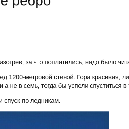
ое ребро
зогрев, за что поплатились, надо было чита
ед 1200-метровой стеной. Гора красивая, л
 а не в семь, тогда бы успели спуститься в 
и спуск по ледникам.