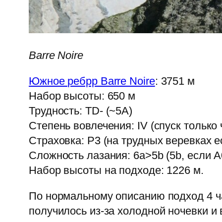
Barre Noire
Южное ребрр Barre Noire
: 3751 м
Набор высоты: 650 м
Трудность: TD- (~5A)
Степень вовлечения: IV (спуск только
Страховка: P3 (на трудных веревках е
Сложность лазания: 6а>5b (5b, если A0
Набор высоты на подходе: 1226 м.
По нормальному описанию подход 4 час
получилось из-за холодной ночевки и 