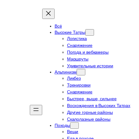
Всё
Высокие Татры
Логистика
Снаряжение
Погода и вебкамеры
Маршруты
Удивительные истории
Альпинизм
Ликбез
Тренировки
Снаряжение
Быстрее, выше, сильнее
Восхождения в Высоких Татрах
Другие горные районы
Скалолазные районы
Походы
Вещи
Еда в походе