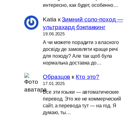
интересно, как будет, особенно…
Katia
к
Зимний соло-поход —
ультрахард бэкпаккинг
19.06.2025
А чи можете порадити з власного
досвіду де замовляти краще речі
для походу? Але так щоб була
нормальна доставка до…
Образцов
к
Кто это?
17.01.2025
Все эти языки — автоматические
перевод. Это же не коммерческий
сайт, а перевода тут — на год. Я
думаю, ты…