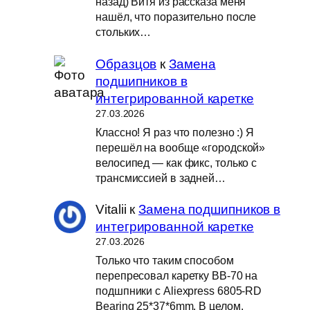
назад) Витя из рассказа меня
нашёл, что поразительно после
стольких…
Образцов
к
Замена
подшипников в
интегрированной каретке
27.03.2026
Классно! Я раз что полезно :) Я
перешёл на вообще «городской»
велосипед — как фикс, только с
трансмиссией в задней…
Vitalii
к
Замена подшипников в
интегрированной каретке
27.03.2026
Только что таким способом
перепресовал каретку BB-70 на
подшпники с Aliexpress 6805-RD
Bearing 25*37*6mm. В целом,