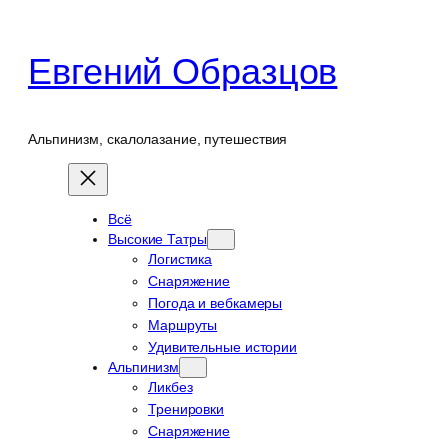
Перейти
к
Евгений Образцов
содержимому
Альпинизм, скалолазание, путешествия
Всё
Высокие Татры
Логистика
Снаряжение
Погода и вебкамеры
Маршруты
Удивительные истории
Альпинизм
Ликбез
Тренировки
Снаряжение