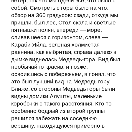
ветер, так что мы одели всё, что было с
собой. Смотреть с горы было на что,
обзор на 360 градусов: сзади, откуда мы
пришли, был лес, Стол скала и светлые
пятнышки полян, впереди — море,
сливавшееся с горизонтом, слева —
Караби-Яйла, зелёная холмистая
равнина, как выбритая, справа далеко в
дымке виднелась Медведь-гора. Вид был
необычайно красив, и позже,
освоившись с побережьем, я понял, что
это был лучший вид на Медведь гору.
Ближе, со стороны Медведь горы были
видны домики Алушты, маленькие
коробочки с такого расстояния. Кто-то
особенно бодрый из второй группы
решился забежать на соседнюю
вершину, находящуюся примерно в