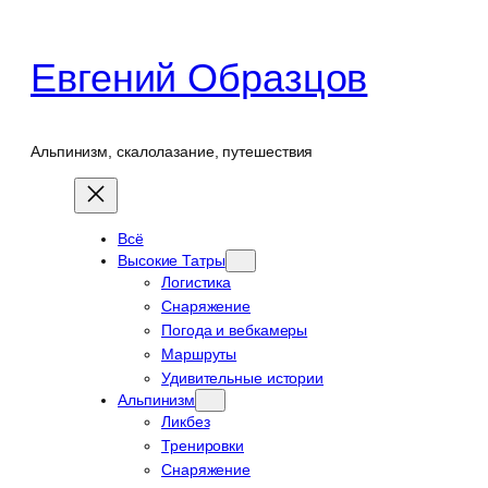
Перейти
к
Евгений Образцов
содержимому
Альпинизм, скалолазание, путешествия
Всё
Высокие Татры
Логистика
Снаряжение
Погода и вебкамеры
Маршруты
Удивительные истории
Альпинизм
Ликбез
Тренировки
Снаряжение