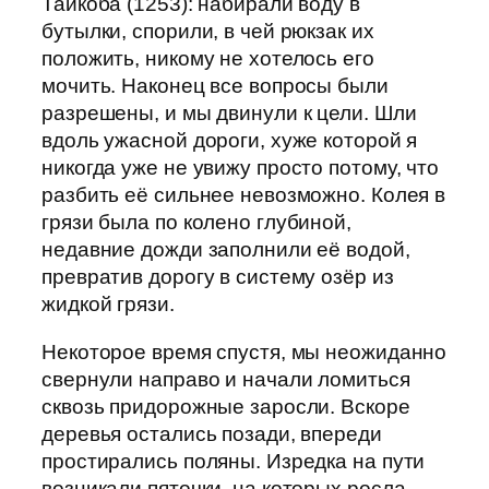
Тайкоба (1253): набирали воду в
бутылки, спорили, в чей рюкзак их
положить, никому не хотелось его
мочить. Наконец все вопросы были
разрешены, и мы двинули к цели. Шли
вдоль ужасной дороги, хуже которой я
никогда уже не увижу просто потому, что
разбить её сильнее невозможно. Колея в
грязи была по колено глубиной,
недавние дожди заполнили её водой,
превратив дорогу в систему озёр из
жидкой грязи.
Некоторое время спустя, мы неожиданно
свернули направо и начали ломиться
сквозь придорожные заросли. Вскоре
деревья остались позади, впереди
простирались поляны. Изредка на пути
возникали пяточки, на которых росла