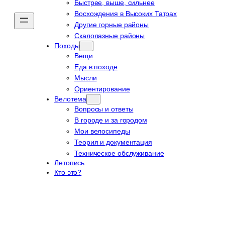
Быстрее, выше, сильнее
Восхождения в Высоких Татрах
Другие горные районы
Скалолазные районы
Походы
Вещи
Еда в походе
Мысли
Ориентирование
Велотема
Вопросы и ответы
В городе и за городом
Мои велосипеды
Теория и документация
Техническое обслуживание
Летопись
Кто это?