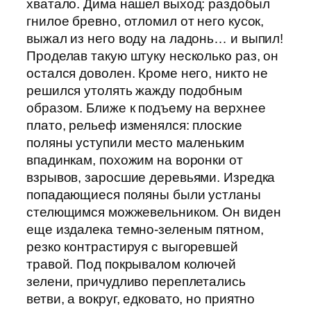
хватало. Дима нашел выход: раздобыл
гнилое бревно, отломил от него кусок,
выжал из него воду на ладонь… и выпил!
Проделав такую штуку несколько раз, он
остался доволен. Кроме него, никто не
решился утолять жажду подобным
образом. Ближе к подъему на верхнее
плато, рельеф изменялся: плоские
поляны уступили место маленьким
впадинкам, похожим на воронки от
взрывов, заросшие деревьями. Изредка
попадающиеся поляны были устланы
стелющимся можжевельником. Он виден
еще издалека темно-зеленым пятном,
резко контрастируя с выгоревшей
травой. Под покрывалом колючей
зелени, причудливо переплетались
ветви, а вокруг, едковато, но приятно