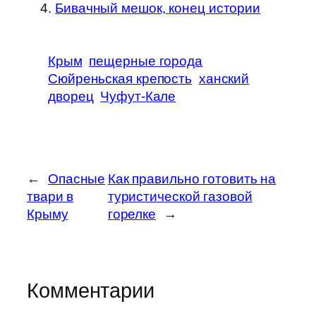
Бивачный мешок, конец истории
Крым
пещерные города
Сюйреньская крепость
ханский
дворец
Чуфут-Кале
←
Опасные
Как правильно готовить на
твари в
туристической газовой
Крыму
горелке
→
Комментарии