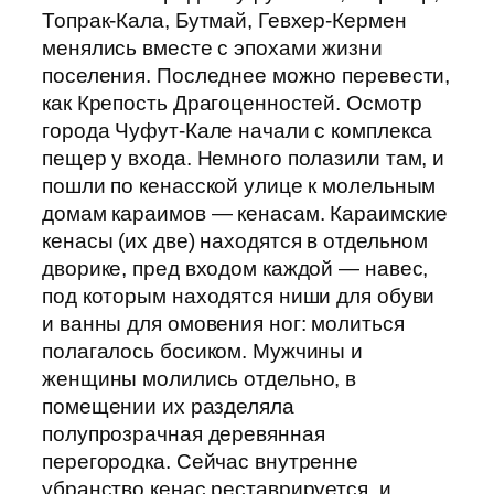
Топрак-Кала, Бутмай, Гевхер-Кермен
менялись вместе с эпохами жизни
поселения. Последнее можно перевести,
как Крепость Драгоценностей. Осмотр
города Чуфут-Кале начали с комплекса
пещер у входа. Немного полазили там, и
пошли по кенасской улице к молельным
домам караимов — кенасам. Караимские
кенасы (их две) находятся в отдельном
дворике, пред входом каждой — навес,
под которым находятся ниши для обуви
и ванны для омовения ног: молиться
полагалось босиком. Мужчины и
женщины молились отдельно, в
помещении их разделяла
полупрозрачная деревянная
перегородка. Сейчас внутренне
убранство кенас реставрируется, и,