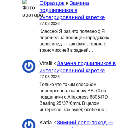
Образцов
к
Замена
подшипников в
интегрированной каретке
27.03.2026
Классно! Я раз что полезно :) Я
перешёл на вообще «городской»
велосипед — как фикс, только с
трансмиссией в задней…
Vitalii
к
Замена подшипников в
интегрированной каретке
27.03.2026
Только что таким способом
перепресовал каретку BB-70 на
подшпники с Aliexpress 6805-RD
Bearing 25*37*6mm. В целом,
интересно, как будет, особенно…
Katia
к
Зимний соло-поход —