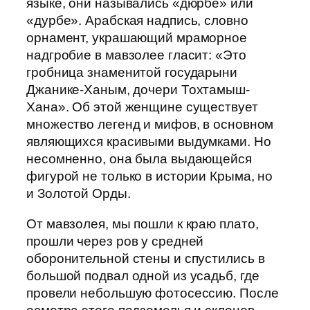
языке, они назывались «дюрбе» или
«дурбе». Арабская надпись, словно
орнамент, украшающий мраморное
надгробие в мавзолее гласит: «Это
гробница знаменитой государыни
Джанике-Ханым, дочери Тохтамыш-
Хана». Об этой женщине существует
множество легенд и мифов, в основном
являющихся красивыми выдумками. Но
несомненно, она была выдающейся
фигурой не только в истории Крыма, но
и Золотой Орды.
От мавзолея, мы пошли к краю плато,
прошли через ров у средней
оборонительной стены и спустились в
большой подвал одной из усадьб, где
провели небольшую фотосессию. После