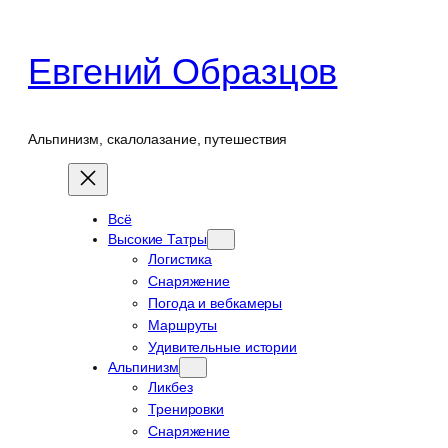
Перейти
к
Евгений Образцов
содержимому
Альпинизм, скалолазание, путешествия
Всё
Высокие Татры
Логистика
Снаряжение
Погода и вебкамеры
Маршруты
Удивительные истории
Альпинизм
Ликбез
Тренировки
Снаряжение