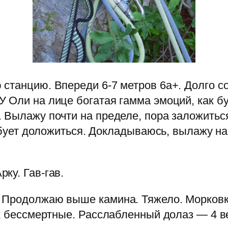
станцию. Впереди 6-7 метров 6a+. Долго со
 Оли на лице богатая гамма эмоций, как бу
 Вылажу почти на пределе, пора заложитьс
ребует доложиться. Докладываюсь, вылажу н
ку. Гав-гав.
 Продолжаю выше камина. Тяжело. Морковка
ак бессмертные. Расслабленный долаз — 4 в