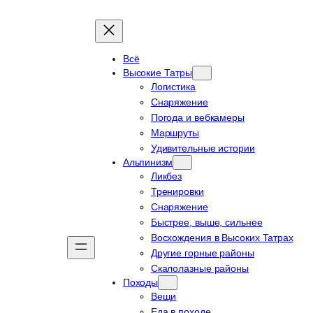
Всё
Высокие Татры
Логистика
Снаряжение
Погода и вебкамеры
Маршруты
Удивительные истории
Альпинизм
Ликбез
Тренировки
Снаряжение
Быстрее, выше, сильнее
Восхождения в Высоких Татрах
Другие горные районы
Скалолазные районы
Походы
Вещи
Еда в походе