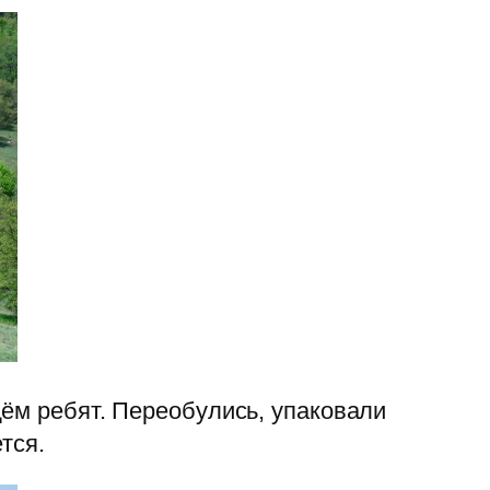
дём ребят. Переобулись, упаковали
тся.