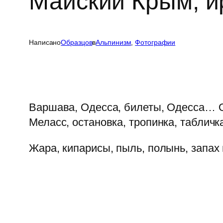
Майский Крым, 
Написано
Образцов
в
Альпинизм
, 
Фотографии
Варшава, Одесса, билеты, Одесса… О
Меласс, остановка, тропинка, табличка
Жара, кипарисы, пыль, полынь, запах 