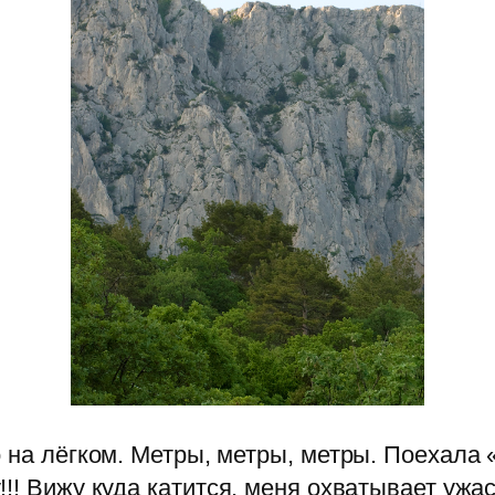
 на лёгком. Метры, метры, метры. Поехала 
!!! Вижу куда катится, меня охватывает у