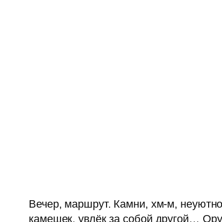
Вечер, маршрут. Камни, хм-м, неуютно
камешек, увлёк за собой другой… Ору