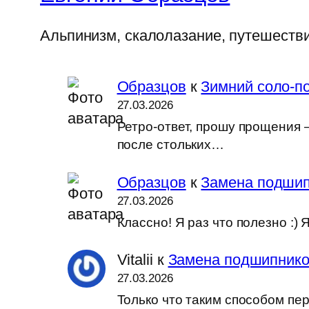
Альпинизм, скалолазание, путешеств
Образцов
к
Зимний соло-по
27.03.2026
Ретро-ответ, прошу прощения —
после стольких…
Образцов
к
Замена подшип
27.03.2026
Классно! Я раз что полезно :
Vitalii
к
Замена подшипников
27.03.2026
Только что таким способом пер