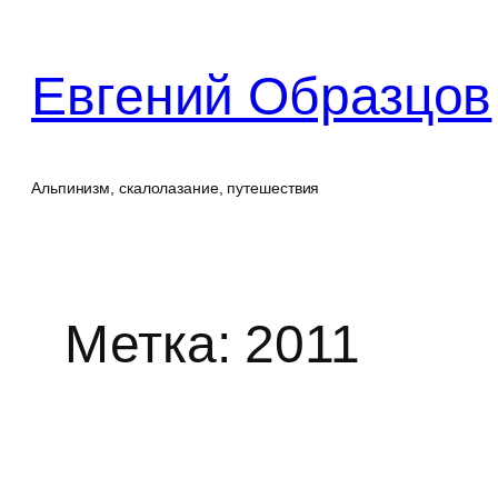
Перейти
к
Евгений Образцов
содержимому
Альпинизм, скалолазание, путешествия
Метка:
2011