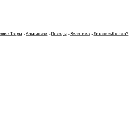
окие Татры
Альпинизм
Походы
Велотема
Летопись
Кто это?