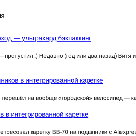
ия
ход — ультрахард бэкпаккинг
 пропустил :) Недавно (год или два назад) Витя 
ников в интегрированной каретке
) Я перешёл на вообще «городской» велосипед — к
 в интегрированной каретке
епресовал каретку BB-70 на подшпники с Aliexpre