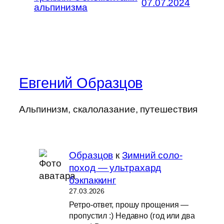
07.07.2024
альпинизма
Евгений Образцов
Альпинизм, скалолазание, путешествия
Образцов
к
Зимний соло-
поход — ультрахард
бэкпаккинг
27.03.2026
Ретро-ответ, прошу прощения —
пропустил :) Недавно (год или два