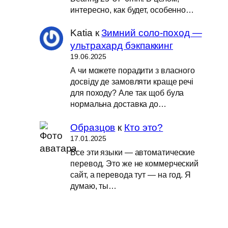
интересно, как будет, особенно…
Katia
к
Зимний соло-поход —
ультрахард бэкпаккинг
19.06.2025
А чи можете порадити з власного
досвіду де замовляти краще речі
для походу? Але так щоб була
нормальна доставка до…
Образцов
к
Кто это?
17.01.2025
Все эти языки — автоматические
перевод. Это же не коммерческий
сайт, а перевода тут — на год. Я
думаю, ты…