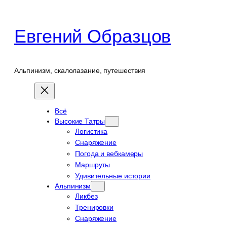
Перейти
к
Евгений Образцов
содержимому
Альпинизм, скалолазание, путешествия
Всё
Высокие Татры
Логистика
Снаряжение
Погода и вебкамеры
Маршруты
Удивительные истории
Альпинизм
Ликбез
Тренировки
Снаряжение