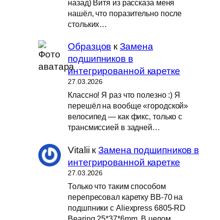
назад) Витя из рассказа меня
нашёл, что поразительно после
стольких…
Образцов
к
Замена
подшипников в
интегрированной каретке
27.03.2026
Классно! Я раз что полезно :) Я
перешёл на вообще «городской»
велосипед — как фикс, только с
трансмиссией в задней…
Vitalii
к
Замена подшипников в
интегрированной каретке
27.03.2026
Только что таким способом
перепресовал каретку BB-70 на
подшпники с Aliexpress 6805-RD
Bearing 25*37*6mm. В целом,