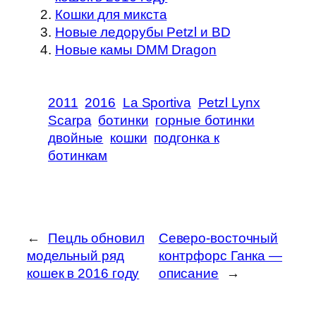
Кошки для микста
Новые ледорубы Petzl и BD
Новые камы DMM Dragon
2011
2016
La Sportiva
Petzl Lynx
Scarpa
ботинки
горные ботинки
двойные
кошки
подгонка к
ботинкам
←
Пецль обновил
Северо-восточный
модельный ряд
контрфорс Ганка —
кошек в 2016 году
описание
→