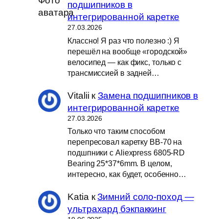
подшипников в
интегрированной каретке
27.03.2026
Классно! Я раз что полезно :) Я
перешёл на вообще «городской»
велосипед — как фикс, только с
трансмиссией в задней…
Vitalii
к
Замена подшипников в
интегрированной каретке
27.03.2026
Только что таким способом
перепресовал каретку BB-70 на
подшпники с Aliexpress 6805-RD
Bearing 25*37*6mm. В целом,
интересно, как будет, особенно…
Katia
к
Зимний соло-поход —
ультрахард бэкпаккинг