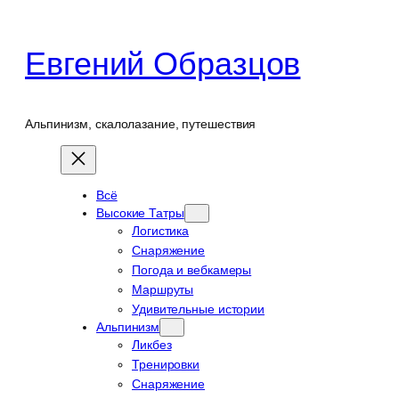
Перейти
к
Евгений Образцов
содержимому
Альпинизм, скалолазание, путешествия
Всё
Высокие Татры
Логистика
Снаряжение
Погода и вебкамеры
Маршруты
Удивительные истории
Альпинизм
Ликбез
Тренировки
Снаряжение