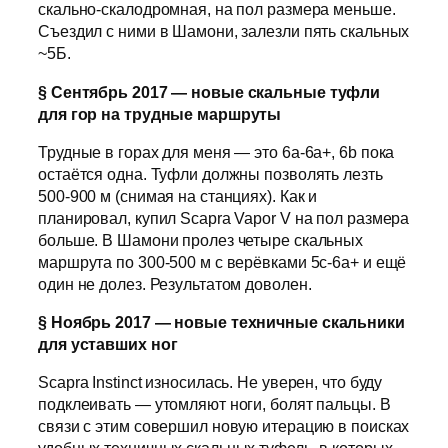
скально-скалодромная, на пол размера меньше.
Съездил с ними в Шамони, залезли пять скальных
~5Б.
§ Сентябрь 2017 — новые скальные туфли
для гор на трудные маршруты
Трудные в горах для меня — это 6а-6а+, 6b пока
остаётся одна. Туфли должны позволять лезть
500-900 м (снимая на станциях). Как и
планировал, купил Scapra Vapor V на пол размера
больше. В Шамони пролез четыре скальных
маршрута по 300-500 м с верёвками 5с-6а+ и ещё
один не долез. Результатом доволен.
§ Ноябрь 2017 — новые техничные скальники
для уставших ног
Scapra Instinct износилась. Не уверен, что буду
подклеивать — утомляют ноги, болят пальцы. В
связи с этим совершил новую итерацию в поисках