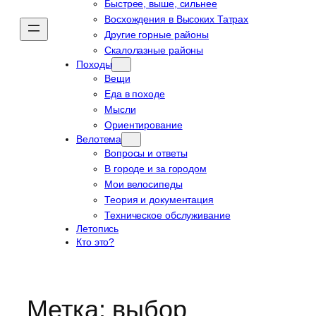
Быстрее, выше, сильнее
Восхождения в Высоких Татрах
Другие горные районы
Скалолазные районы
Походы
Вещи
Еда в походе
Мысли
Ориентирование
Велотема
Вопросы и ответы
В городе и за городом
Мои велосипеды
Теория и документация
Техническое обслуживание
Летопись
Кто это?
Метка:
выбор