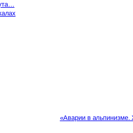
рута…
калах
«Аварии в альпинизме. 