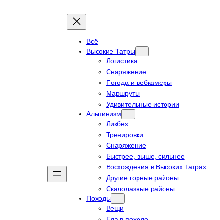
Всё
Высокие Татры
Логистика
Снаряжение
Погода и вебкамеры
Маршруты
Удивительные истории
Альпинизм
Ликбез
Тренировки
Снаряжение
Быстрее, выше, сильнее
Восхождения в Высоких Татрах
Другие горные районы
Скалолазные районы
Походы
Вещи
Еда в походе