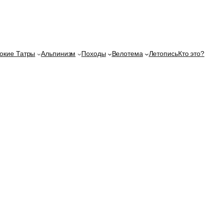
окие Татры
Альпинизм
Походы
Велотема
Летопись
Кто это?