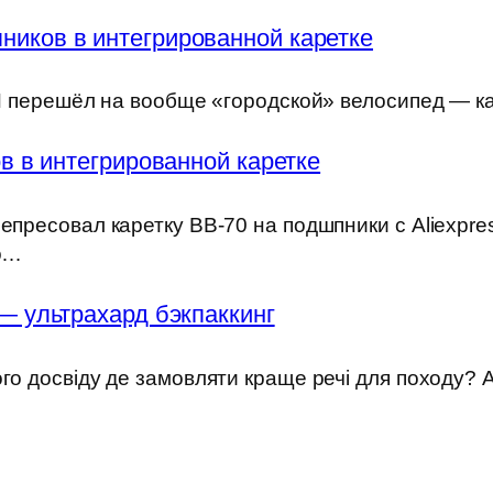
ников в интегрированной каретке
) Я перешёл на вообще «городской» велосипед — к
 в интегрированной каретке
епресовал каретку BB-70 на подшпники с Aliexpre
но…
— ультрахард бэкпаккинг
ого досвіду де замовляти краще речі для походу?