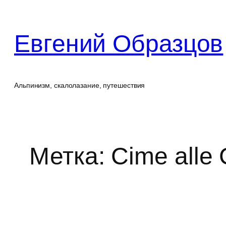
Перейти
к
Евгений Образцов
содержимому
Альпинизм, скалолазание, путешествия
Метка:
Cime alle 