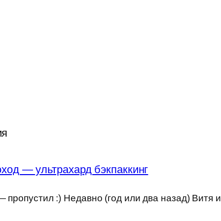
ия
ход — ультрахард бэкпаккинг
 пропустил :) Недавно (год или два назад) Витя 