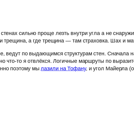
стенах сильно проще лезть внутри угла а не снаруж
и трещина, а где трещина — там страховка. Шах и ма
ые, ведут по выдающимся структурам стен. Сначала н
 но что-то я отвлёкся. Логичные маршруты по выраз
енно поэтому мы
лазили на Тофану
, и угол Майерла (о