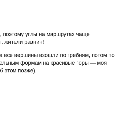
и, поэтому углы на маршрутах чаще
т, жители равнин!
а все вершины взошли по гребням, потом по
ительным формам на красивые горы — моя
б этом позже).