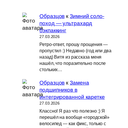
Образцов
к
Зимний соло-
поход — ультрахард
бэкпаккинг
27.03.2026
Ретро-ответ, прошу прощения —
пропустил :) Недавно (год или два
назад) Витя из рассказа меня
нашёл, что поразительно после
стольких…
Образцов
к
Замена
подшипников в
интегрированной каретке
27.03.2026
Классно! Я раз что полезно :) Я
перешёл на вообще «городской»
велосипед — как фикс, только с