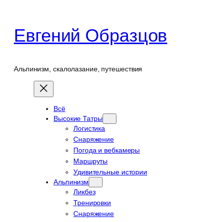
Перейти
к
Евгений Образцов
содержимому
Альпинизм, скалолазание, путешествия
Всё
Высокие Татры
Логистика
Снаряжение
Погода и вебкамеры
Маршруты
Удивительные истории
Альпинизм
Ликбез
Тренировки
Снаряжение