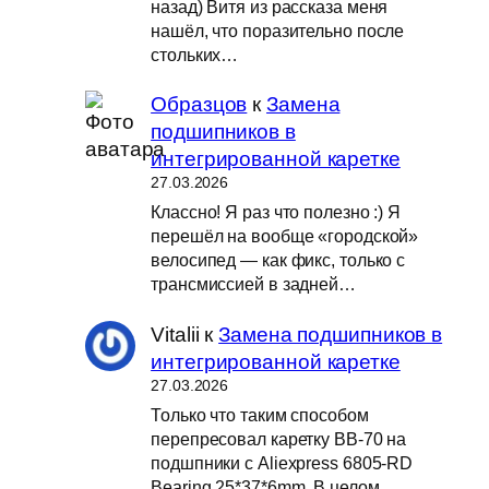
назад) Витя из рассказа меня
нашёл, что поразительно после
стольких…
Образцов
к
Замена
подшипников в
интегрированной каретке
27.03.2026
Классно! Я раз что полезно :) Я
перешёл на вообще «городской»
велосипед — как фикс, только с
трансмиссией в задней…
Vitalii
к
Замена подшипников в
интегрированной каретке
27.03.2026
Только что таким способом
перепресовал каретку BB-70 на
подшпники с Aliexpress 6805-RD
Bearing 25*37*6mm. В целом,