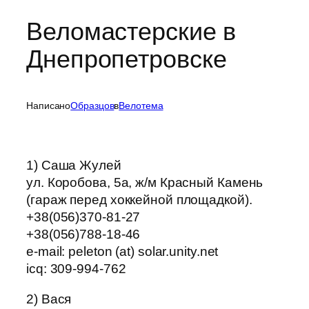
Веломастерские в
Днепропетровске
Написано
Образцов
в
Велотема
1) Саша Жулей
ул. Коробова, 5а, ж/м Красный Камень
(гараж перед хоккейной площадкой).
+38(056)370-81-27
+38(056)788-18-46
е-mail: peleton (at) solar.unity.net
icq: 309-994-762
2) Вася