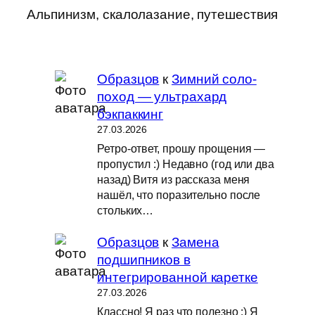
Альпинизм, скалолазание, путешествия
Образцов
к
Зимний соло-
поход — ультрахард
бэкпаккинг
27.03.2026
Ретро-ответ, прошу прощения —
пропустил :) Недавно (год или два
назад) Витя из рассказа меня
нашёл, что поразительно после
стольких…
Образцов
к
Замена
подшипников в
интегрированной каретке
27.03.2026
Классно! Я раз что полезно :) Я