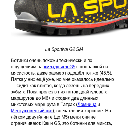
La Sportiva G2 SM
Ботинки очень похожи технически и по
ощущениям на
«младшие» G5
с поправкой на
мясистость, даже размер подошёл тот же (45.5).
Пятка у них ещё уже, но мне оказалось идеально
— сидит как влитая, когда лезешь на передних
зубьях. Пока пролез в них пяток драйтуловых
маршрутов до M6+ и сходил два длинных
микстовых маршрута в Татрах (
Ломница
и
Менгушовецкий пик
), впечатления хорошие. На
лёгком драутйлинге (до М5) меня они не
ограничивают. Как и G5, это ботинки для микста,