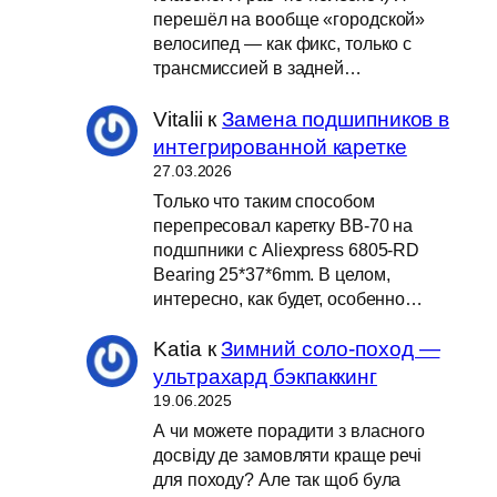
перешёл на вообще «городской»
велосипед — как фикс, только с
трансмиссией в задней…
Vitalii
к
Замена подшипников в
интегрированной каретке
27.03.2026
Только что таким способом
перепресовал каретку BB-70 на
подшпники с Aliexpress 6805-RD
Bearing 25*37*6mm. В целом,
интересно, как будет, особенно…
Katia
к
Зимний соло-поход —
ультрахард бэкпаккинг
19.06.2025
А чи можете порадити з власного
досвіду де замовляти краще речі
для походу? Але так щоб була