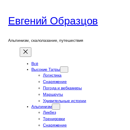
Перейти
к
Евгений Образцов
содержимому
Альпинизм, скалолазание, путешествия
Всё
Высокие Татры
Логистика
Снаряжение
Погода и вебкамеры
Маршруты
Удивительные истории
Альпинизм
Ликбез
Тренировки
Снаряжение