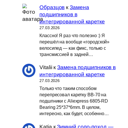
Образцов
к
Замена
подшипников в
интегрированной каретке
27.03.2026
Классно! Я раз что полезно :) Я
перешёл на вообще «городской»
велосипед — как фикс, только с
трансмиссией в задней…
Vitalii
к
Замена подшипников в
интегрированной каретке
27.03.2026
Только что таким способом
перепресовал каретку BB-70 на
подшпники с Aliexpress 6805-RD
Bearing 25*37*6mm. В целом,
интересно, как будет, особенно…
Katia
к
Зимний соло-поход —