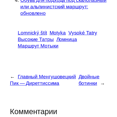
Обувь для подхода под скалолазный
или альпинистский маршрут:
обновлено
Lomnický štít
Motyka
Vysoké Tatry
Высокие Татры
Ломница
Маршрут Мотыки
←
Главный Менгушовецкий
Двойные
Пик — Диреттиссима
ботинки
→
Комментарии