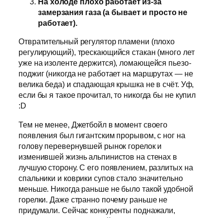
На холоде плохо работает из-за
замерзания газа (а бывает и просто не
работает).
Отвратительный регулятор пламени (плохо
регулирующий), трескающийся стакан (много лет
уже на изоленте держится), ломающейся пьезо-
поджиг (никогда не работает на маршрутах — не
велика беда) и спадающая крышка не в счёт. Уф,
если бы я такое прочитал, то никогда бы не купил
:D
Тем не менее, Джетбойл в момент своего
появления был гигантским прорывом, с ног на
голову перевернувшей рынок горелок и
изменившей жизнь альпинистов на стенах в
лучшую сторону. С его появлением, разлитых на
спальники и коврики супов стало значительно
меньше. Никогда раньше не было такой удобной
горелки. Даже странно почему раньше не
придумали. Сейчас конкуренты поднажали,