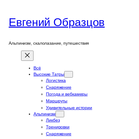
Перейти
к
Евгений Образцов
содержимому
Альпинизм, скалолазание, путешествия
Всё
Высокие Татры
Логистика
Снаряжение
Погода и вебкамеры
Маршруты
Удивительные истории
Альпинизм
Ликбез
Тренировки
Снаряжение