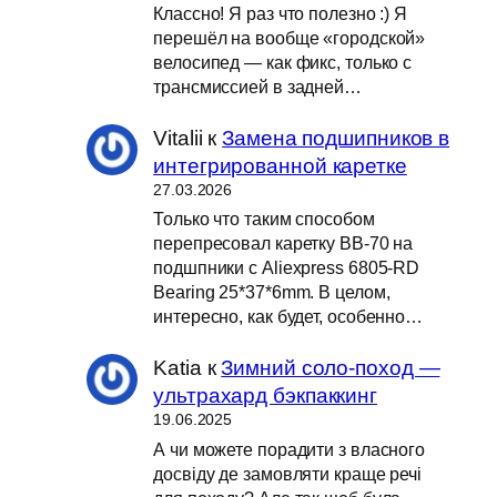
Классно! Я раз что полезно :) Я
перешёл на вообще «городской»
велосипед — как фикс, только с
трансмиссией в задней…
Vitalii
к
Замена подшипников в
интегрированной каретке
27.03.2026
Только что таким способом
перепресовал каретку BB-70 на
подшпники с Aliexpress 6805-RD
Bearing 25*37*6mm. В целом,
интересно, как будет, особенно…
Katia
к
Зимний соло-поход —
ультрахард бэкпаккинг
19.06.2025
А чи можете порадити з власного
досвіду де замовляти краще речі