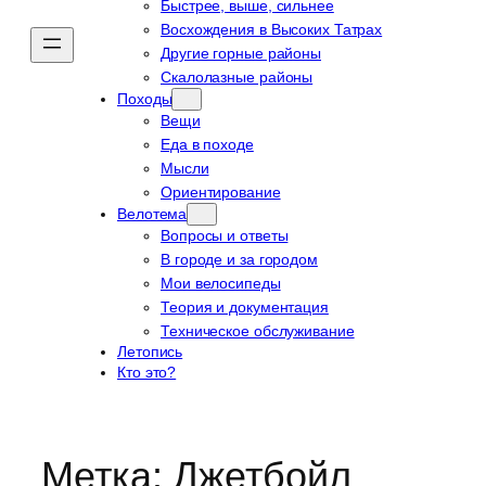
Быстрее, выше, сильнее
Восхождения в Высоких Татрах
Другие горные районы
Скалолазные районы
Походы
Вещи
Еда в походе
Мысли
Ориентирование
Велотема
Вопросы и ответы
В городе и за городом
Мои велосипеды
Теория и документация
Техническое обслуживание
Летопись
Кто это?
Метка:
Джетбойл