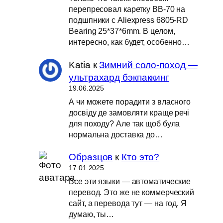
перепресовал каретку BB-70 на
подшпники с Aliexpress 6805-RD
Bearing 25*37*6mm. В целом,
интересно, как будет, особенно…
Katia
к
Зимний соло-поход —
ультрахард бэкпаккинг
19.06.2025
А чи можете порадити з власного
досвіду де замовляти краще речі
для походу? Але так щоб була
нормальна доставка до…
Образцов
к
Кто это?
17.01.2025
Все эти языки — автоматические
перевод. Это же не коммерческий
сайт, а перевода тут — на год. Я
думаю, ты…