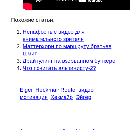
Похожие статьи:
Непафосные видео для
внимательного зрителя
Маттерхорн по маршруту братьев
Шмит
Драйтулинг на взорванном бункере
Что почитать альпинисту-2?
Eiger
Heckmair Route
видео
мотивация
Хекмайр
Эйгер