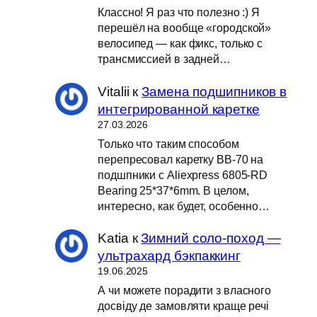
Классно! Я раз что полезно :) Я
перешёл на вообще «городской»
велосипед — как фикс, только с
трансмиссией в задней…
Vitalii
к
Замена подшипников в
интегрированной каретке
27.03.2026
Только что таким способом
перепресовал каретку BB-70 на
подшпники с Aliexpress 6805-RD
Bearing 25*37*6mm. В целом,
интересно, как будет, особенно…
Katia
к
Зимний соло-поход —
ультрахард бэкпаккинг
19.06.2025
А чи можете порадити з власного
досвіду де замовляти краще речі