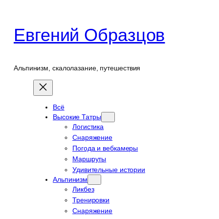
Перейти
к
Евгений Образцов
содержимому
Альпинизм, скалолазание, путешествия
Всё
Высокие Татры
Логистика
Снаряжение
Погода и вебкамеры
Маршруты
Удивительные истории
Альпинизм
Ликбез
Тренировки
Снаряжение