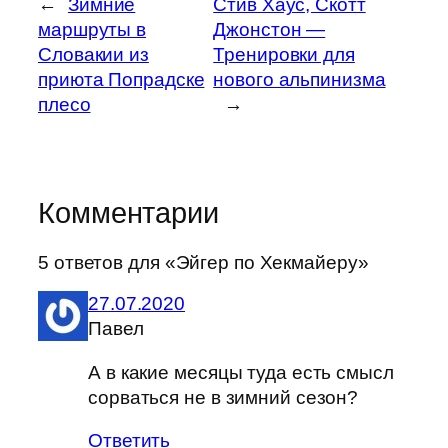
←
Зимние
Стив Хаус, Скотт
маршруты в
Джонстон —
Словакии из
Тренировки для
приюта Попрадске
нового альпинизма
плесо
→
Комментарии
5 ответов для «Эйгер по Хекмайеру»
27.07.2020
Павел
А в какие месяцы туда есть смысл
сорваться не в зимний сезон?
Ответить