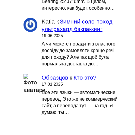
Bearing 25*37*6mm. В целом,
интересно, как будет, особенно…
Katia
к
Зимний соло-поход —
ультрахард бэкпаккинг
19.06.2025
А чи можете порадити з власного
досвіду де замовляти краще речі
для походу? Але так щоб була
нормальна доставка до…
Образцов
к
Кто это?
17.01.2025
Все эти языки — автоматические
перевод. Это же не коммерческий
сайт, а перевода тут — на год. Я
думаю, ты…