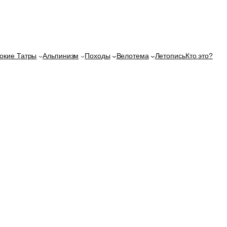
окие Татры
Альпинизм
Походы
Велотема
Летопись
Кто это?