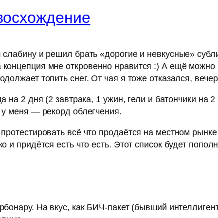
 восхождение
ал слабину и решил брать «дорогие и невкусные» суб
 концепция мне откровенно нравится :) А ещё можно н
одолжает топить снег. От чая я тоже отказался, вече
да на 2 дня (2 завтрака, 1 ужин, гели и батончики на
ы у меня — рекорд облегчения.
 протестировать всё что продаётся на местном рынке 
о и придётся есть что есть. Этот список будет попол
арбонару. На вкус, как БИЧ-пакет (бывший интеллиген