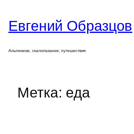
Перейти
к
Евгений Образцов
содержимому
Альпинизм, скалолазание, путешествия
Метка:
еда