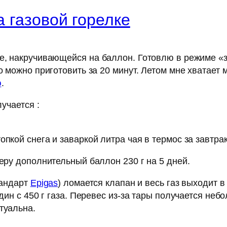
а газовой горелке
е, накручивающейся на баллон. Готовлю в режиме «з
о можно приготовить за 20 минут. Летом мне хватает м
ю
.
учается :
 топкой снега и заваркой литра чая в термос за завтра
беру дополнительный баллон 230 г на 5 дней.
тандарт
Epigas
) ломается клапан и весь газ выходит 
один с 450 г газа. Перевес из-за тары получается неб
туальна.