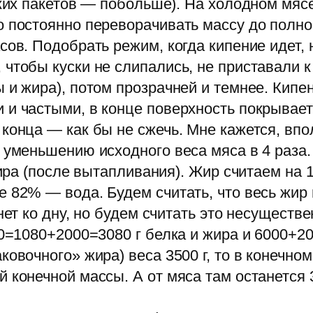
оких пакетов — побольше). На холодном мясе
о постоянно переворачивать массу до полно
сов. Подобрать режим, когда кипение идет, 
чтобы куски не слипались, не приставали к
ы и жира), потом прозрачней и темнее. Кип
 и частыми, в конце поверхность покрывает
конца — как бы не сжечь. Мне кажется, впо
 уменьшению исходного веса мяса в 4 раза.
 жира (после вытапливания). Жир считаем на
 82% — вода. Будем считать, что весь жир и
анет ко дну, но будем считать это несущест
00=1080+2000=3080 г белка и жира и 6000+2
овочного» жира) веса 3500 г, то в конечном
 конечной массы. А от мяса там останется 