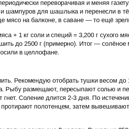
 периодически переворачивая и меняя газет
 и шампуров для шашлыка и перенесли в т
це мясо на балконе, в саване — то ещё зре
яса + 1 кг соли и специй = 3,200 г сухого 
ить до 2500 г (примерно). Итог — солёное 
носили в целлофане.
ить. Рекомендую отобрать тушки весом до 
да. Рыбу размещают, пересыпают солью и п
 гнет. Соление длится 2-3 дня. По истечен
о протирают полотенцем, затем вывешивают