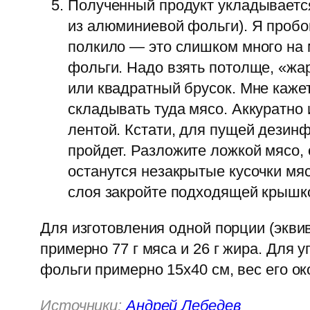
Полученный продукт укладывается
из алюминиевой фольги). Я пробов
полкило — это слишком много на 
фольги. Надо взять потолще, «жа
или квадратный брусок. Мне каже
складывать туда мясо. Аккуратно 
лентой. Кстати, для пущей дезинф
пройдет. Разложите ложкой мясо, 
останутся незакрытые кусочки мяс
слоя закройте подходящей крышк
Для изготовления одной порции (эквив
примерно 77 г мяса и 26 г жира. Для у
фольги примерно 15х40 см, вес его око
Источники:
Андрей Лебедев