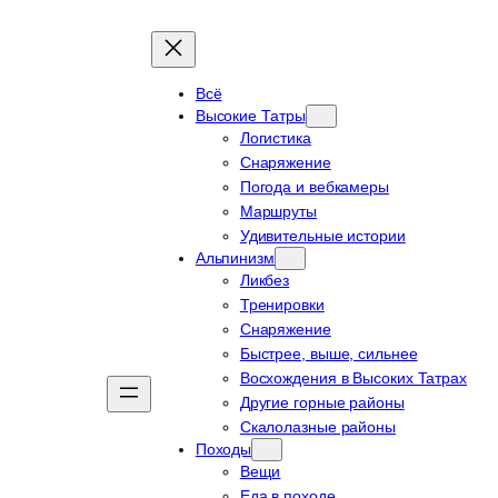
Всё
Высокие Татры
Логистика
Снаряжение
Погода и вебкамеры
Маршруты
Удивительные истории
Альпинизм
Ликбез
Тренировки
Снаряжение
Быстрее, выше, сильнее
Восхождения в Высоких Татрах
Другие горные районы
Скалолазные районы
Походы
Вещи
Еда в походе