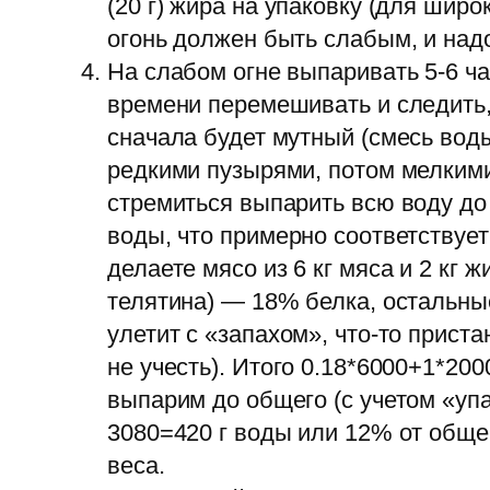
(20 г) жира на упаковку (для шир
огонь должен быть слабым, и над
На слабом огне выпаривать 5-6 ча
времени перемешивать и следить, 
сначала будет мутный (смесь вод
редкими пузырями, потом мелкими
стремиться выпарить всю воду до 
воды, что примерно соответствует
делаете мясо из 6 кг мяса и 2 кг
телятина) — 18% белка, остальные
улетит с «запахом», что-то прист
не учесть). Итого 0.18*6000+1*20
выпарим до общего (с учетом «упак
3080=420 г воды или 12% от общей
веса.