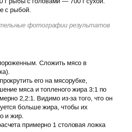
0 г рыбы с головами — 700 г сухой.
е с рыбой.
чательные фотографии результатов
амороженным. Сложить мясо в
а).
прокрутить его на мясорубке,
шение мяса и топленого жира 3:1 по
рно 2,2:1. Видимо из-за того, что он
буется больше жира, чтобы их
о и жир.
расчета примерно 1 столовая ложка