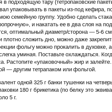
 в подходящую тару (тетропаковские пакеты
ал упаковывать в пакеты из-под кефира, по
мою семейную группу. Удобно сделать стак
ропрочную», и накатать ее в два слоя на п
тся, оптимальный диаметр/сторона — 5-6 с
и плотно сложить дно, можно даже закрепит
екции фольгу можно прокалить в духовке, а
слегка уминая. Поставьте охлаждаться. Когд
а. Растопите «упаковочный» жир и залейте.
ой — другим тетрапаком или фольгой.
алент одной 325 г банки тушенки на четвер
паковки 180 г брикетика (по белку это эквив
ло 5 г.