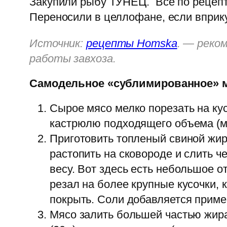
Закупили рыбу ТУНЕЦ. Всё по рецепту,
Переносили в целлофане, если вприку
Источник:
рецепты Homska
. — реко
работы завхоза.
Самодельное «сублимированное» 
Сырое мясо мелко порезать на ку
кастрюлю подходящего объема (мн
Приготовить топленый свиной жир.
растопить на сковороде и слить ч
весу. Вот здесь есть небольшое о
резал на более крупные кусочки,
покрыть. Соли добавляется пример
Мясо залить большей частью жира