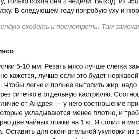
 только сохла она 2 недели. Выход: из 350
ску. В следующем году попробую уху и пюр
мендую сходить и посмотреть. Там заме
мясо
сочки 5-10 мм. Резать мясо лучше слегка з
е кажется, лучше если это будет нержавейк
 Чтобы легче и полнее вытопить жир, надо 
ерез ситечко в отдельную кастрюлю. Соотно
тличие от Андрея — у него соотношение приме
 которые укладываются менее плотно, и тре
но две чайных ложки на 1 кг. Я солил и мяс
. Оставить для окончательной укупорки из 