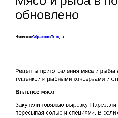
Мясо и рыба в п
обновлено
Написано
Образцов
в
Походы
Рецепты приготовления мяса и рыбы д
тушёнкой и рыбными консервами и отк
Вяленое
мясо
Закупили говяжью вырезку. Нарезали 
пересыпая солью и специями. В соли 