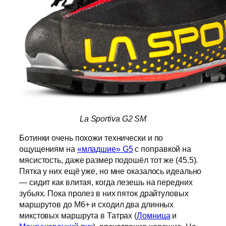
La Sportiva G2 SM
Ботинки очень похожи технически и по
ощущениям на
«младшие» G5
с поправкой на
мясистость, даже размер подошёл тот же (45.5).
Пятка у них ещё уже, но мне оказалось идеально
— сидит как влитая, когда лезешь на передних
зубьях. Пока пролез в них пяток драйтуловых
маршрутов до M6+ и сходил два длинных
микстовых маршрута в Татрах (
Ломница
и