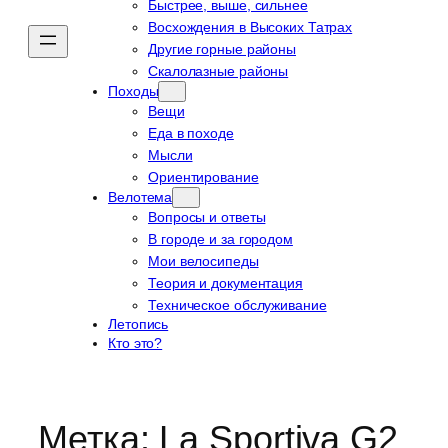
Быстрее, выше, сильнее
Восхождения в Высоких Татрах
Другие горные районы
Скалолазные районы
Походы
Вещи
Еда в походе
Мысли
Ориентирование
Велотема
Вопросы и ответы
В городе и за городом
Мои велосипеды
Теория и документация
Техническое обслуживание
Летопись
Кто это?
Метка:
La Sportiva G2