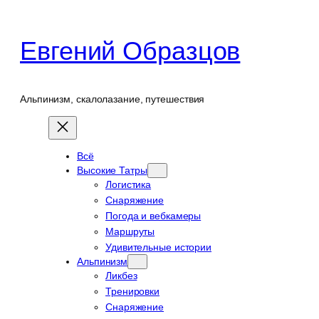
Перейти
к
Евгений Образцов
содержимому
Альпинизм, скалолазание, путешествия
Всё
Высокие Татры
Логистика
Снаряжение
Погода и вебкамеры
Маршруты
Удивительные истории
Альпинизм
Ликбез
Тренировки
Снаряжение