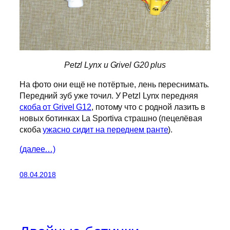
Petzl Lynx и Grivel G20 plus
На фото они ещё не потёртые, лень переснимать.
Передний зуб уже точил. У Petzl Lynx передняя
скоба от Grivel G12
, потому что с родной лазить в
новых ботинках La Sportiva страшно (пецелёвая
скоба
ужасно сидит на переднем ранте
).
(далее…)
08.04.2018