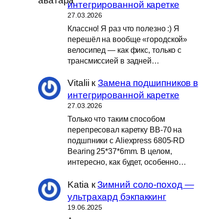
интегрированной каретке
27.03.2026
Классно! Я раз что полезно :) Я
перешёл на вообще «городской»
велосипед — как фикс, только с
трансмиссией в задней…
Vitalii
к
Замена подшипников в
интегрированной каретке
27.03.2026
Только что таким способом
перепресовал каретку BB-70 на
подшпники с Aliexpress 6805-RD
Bearing 25*37*6mm. В целом,
интересно, как будет, особенно…
Katia
к
Зимний соло-поход —
ультрахард бэкпаккинг
19.06.2025