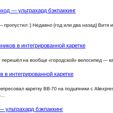
ход — ультрахард бэкпаккинг
 пропустил :) Недавно (год или два назад) Витя 
ников в интегрированной каретке
) Я перешёл на вообще «городской» велосипед — к
 в интегрированной каретке
епресовал каретку BB-70 на подшпники с Aliexpre
но…
— ультрахард бэкпаккинг