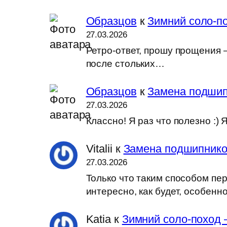
Образцов
к
Зимний соло-по
27.03.2026
Ретро-ответ, прошу прощения —
после стольких…
Образцов
к
Замена подшип
27.03.2026
Классно! Я раз что полезно :
Vitalii
к
Замена подшипников
27.03.2026
Только что таким способом пер
интересно, как будет, особен
Katia
к
Зимний соло-поход 