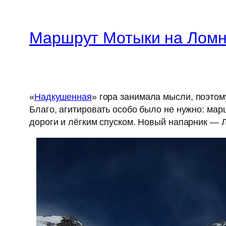
Маршрут Мотыки на Лом
«
Надкушенная
» гора занимала мысли, поэтом
Благо, агитировать особо было не нужно: мар
дороги и лёгким спуском. Новый напарник — Л