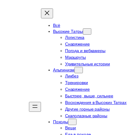
Всё
Высокие Татры
Логистика
Снаряжение
Погода и вебкамеры
Маршруты
Удивительные истории
Альпинизм
Ликбез
Тренировки
Снаряжение
Быстрее, выше, сильнее
Восхождения в Высоких Татрах
Другие горные районы
Скалолазные районы
Походы
Вещи
Еда в походе