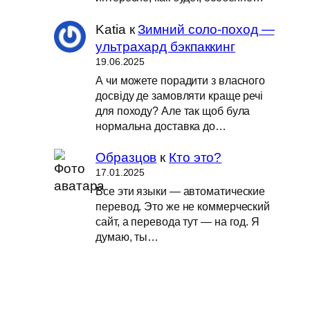
Katia
к
Зимний соло-поход —
ультрахард бэкпаккинг
19.06.2025
А чи можете порадити з власного
досвіду де замовляти краще речі
для походу? Але так щоб була
нормальна доставка до…
Образцов
к
Кто это?
17.01.2025
Все эти языки — автоматические
перевод. Это же не коммерческий
сайт, а перевода тут — на год. Я
думаю, ты…