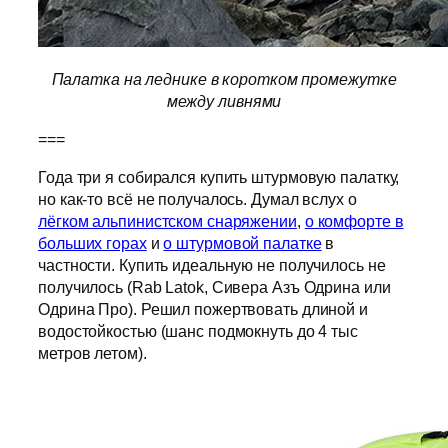
Палатка на леднике в коротком промежутке
между ливнями
===
Года три я собирался купить штурмовую палатку,
но как-то всё не получалось. Думал вслух о
лёгком альпинистском снаряжении
,
о комфорте в
больших горах
и
о штурмовой палатке
в
частности. Купить идеальную не получилось не
получилось (Rab Latok, Сивера Азъ Одрина или
Одрина Про). Решил пожертвовать длиной и
водостойкостью (шанс подмокнуть до 4 тыс
метров летом).