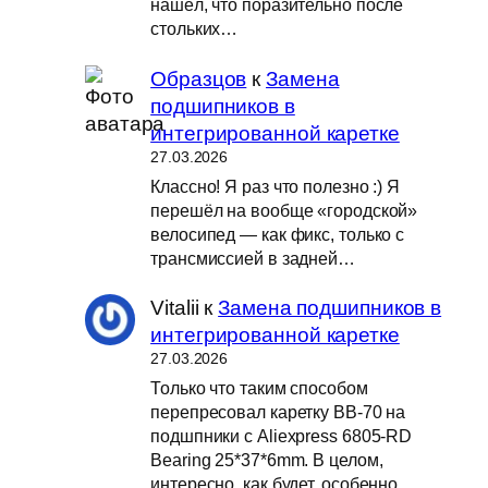
нашёл, что поразительно после
стольких…
Образцов
к
Замена
подшипников в
интегрированной каретке
27.03.2026
Классно! Я раз что полезно :) Я
перешёл на вообще «городской»
велосипед — как фикс, только с
трансмиссией в задней…
Vitalii
к
Замена подшипников в
интегрированной каретке
27.03.2026
Только что таким способом
перепресовал каретку BB-70 на
подшпники с Aliexpress 6805-RD
Bearing 25*37*6mm. В целом,
интересно, как будет, особенно…