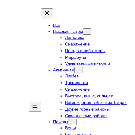
Всё
Высокие Татры
Логистика
Снаряжение
Погода и вебкамеры
Маршруты
Удивительные истории
Альпинизм
Ликбез
Тренировки
Снаряжение
Быстрее, выше, сильнее
Восхождения в Высоких Татрах
Другие горные районы
Скалолазные районы
Походы
Вещи
Еда в походе