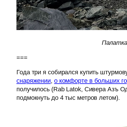
Палатка
===
Года три я собирался купить штурмову
снаряжении
,
о комфорте в больших г
получилось (Rab Latok, Сивера Азъ О
подмокнуть до 4 тыс метров летом).