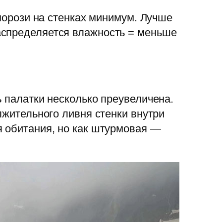
зморози на стенках минимум. Лучше
аспределяется влажность = меньше
ь палатки несколько преувеличена.
лжительного ливня стенки внутри
я обитания, но как штурмовая —