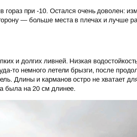
в гораз при -10. Остался очень доволен: и
торону — больше места в плечах и лучше р
пких и долгих ливней. Низкая водостойкост
куда-то немного летели брызги, после продо
ль. Длины и карманов остро не хватает дл
а была на 20 см длинее.