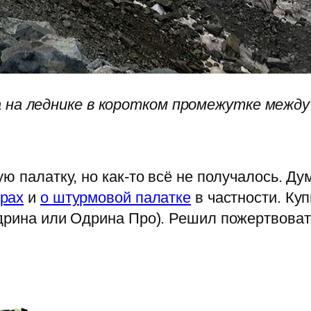
 на леднике в коротком промежутке между
ю палатку, но как-то всё не получалось. Ду
орах
и
о штурмовой палатке
в частности. Ку
дрина или Одрина Про). Решил пожертвоват