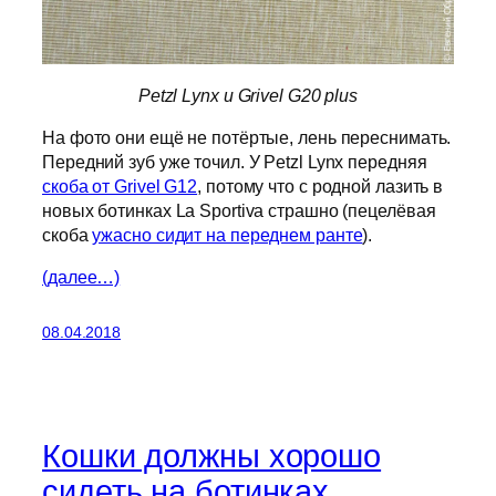
Petzl Lynx и Grivel G20 plus
На фото они ещё не потёртые, лень переснимать.
Передний зуб уже точил. У Petzl Lynx передняя
скоба от Grivel G12
, потому что с родной лазить в
новых ботинках La Sportiva страшно (пецелёвая
скоба
ужасно сидит на переднем ранте
).
(далее…)
08.04.2018
Кошки должны хорошо
сидеть на ботинках