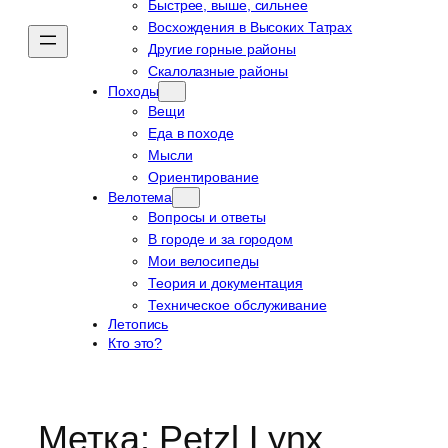
Быстрее, выше, сильнее
Восхождения в Высоких Татрах
Другие горные районы
Скалолазные районы
Походы
Вещи
Еда в походе
Мысли
Ориентирование
Велотема
Вопросы и ответы
В городе и за городом
Мои велосипеды
Теория и документация
Техническое обслуживание
Летопись
Кто это?
Метка:
Petzl Lynx