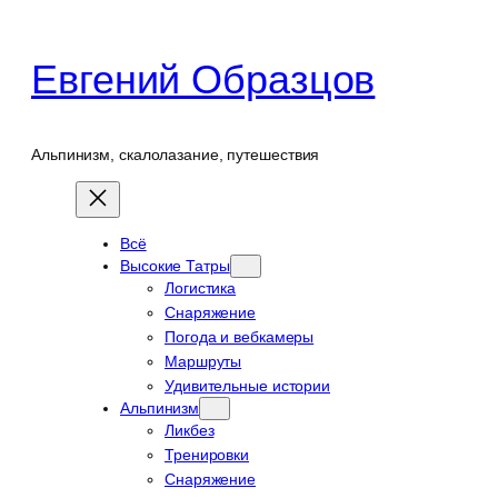
Перейти
к
Евгений Образцов
содержимому
Альпинизм, скалолазание, путешествия
Всё
Высокие Татры
Логистика
Снаряжение
Погода и вебкамеры
Маршруты
Удивительные истории
Альпинизм
Ликбез
Тренировки
Снаряжение