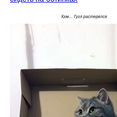
Кхм… Гугл растерялся