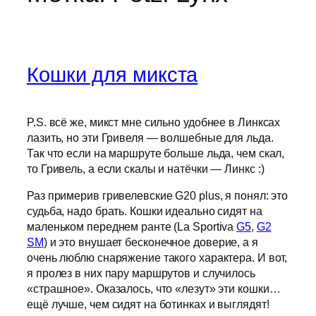
Кошки для микста
P.S. всё же, микст мне сильно удобнее в Линксах
лазить, но эти Гривеля — волшебные для льда.
Так что если на маршруте больше льда, чем скал,
то Гривель, а если скалы и натёчки — Линкс :)
Раз примерив гривелевские G20 plus, я понял: это
судьба, надо брать. Кошки идеально сидят на
маленьком переднем ранте (La Sportiva
G5
,
G2
SM
) и это внушает бесконечное доверие, а я
очень люблю снаряжение такого характера. И вот,
я пролез в них пару маршрутов и случилось
«страшное». Оказалось, что «лезут» эти кошки…
ещё лучше, чем сидят на ботинках и выглядят!