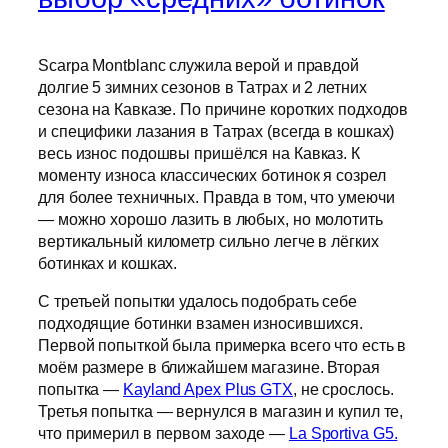
Scarpa Montblanc служила верой и правдой
долгие 5 зимних сезонов в Татрах и 2 летних
сезона на Кавказе. По причине коротких подходов
и специфики лазания в Татрах (всегда в кошках)
весь износ подошвы пришёлся на Кавказ. К
моменту износа классических ботинок я созрел
для более техничных. Правда в том, что умеючи
— можно хорошо лазить в любых, но молотить
вертикальный километр сильно легче в лёгких
ботинках и кошках.
С третьей попытки удалось подобрать себе
подходящие ботинки взамен износившихся.
Первой попыткой была примерка всего что есть в
моём размере в ближайшем магазине. Вторая
попытка —
Kayland Apex Plus GTX
, не срослось.
Третья попытка — вернулся в магазин и купил те,
что примерил в первом заходе —
La Sportiva G5.