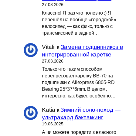
27.03.2026
Классно! Я раз что полезно :) Я
перешёл на вообще «городской»
велосипед — как фикс, только с
трансмиссией в задней…
Vitalii
к
Замена подшипников в
интегрированной каретке
27.03.2026
Только что таким способом
перепресовал каретку BB-70 на
подшпники с Aliexpress 6805-RD
Bearing 25*37*6mm. В целом,
интересно, как будет, особенно…
Katia
к
Зимний соло-поход —
ультрахард бэкпаккинг
19.06.2025
А чи можете порадити з власного