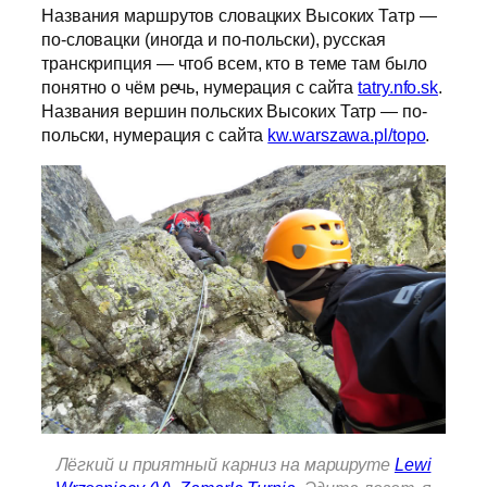
Названия маршрутов словацких Высоких Татр —
по-словацки (иногда и по-польски), русская
транскрипция — чтоб всем, кто в теме там было
понятно о чём речь, нумерация с сайта
tatry.nfo.sk
.
Названия вершин польских Высоких Татр — по-
польски, нумерация с сайта
kw.warszawa.pl/topo
.
Лёгкий и приятный карниз на маршруте
Lewi