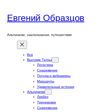
Перейти
к
Евгений Образцов
содержимому
Альпинизм, скалолазание, путешествия
Всё
Высокие Татры
Логистика
Снаряжение
Погода и вебкамеры
Маршруты
Удивительные истории
Альпинизм
Ликбез
Тренировки
Снаряжение