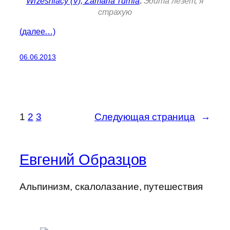
Wrzesniacy (V), Zamarla Turnia
.
Эдита лезет, я
страхую
(далее…)
06.06.2013
1
2
3
Следующая страница
→
Евгений Образцов
Альпинизм, скалолазание, путешествия