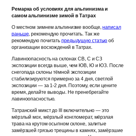
Ремарка об условиях для альпинизма и
самом альпинизме зимой в Татрах
О местном зимнем альпинизме вообще,
написал
раньше
, рекомендую прочитать. Так же
рекомендую почитать
предыдущую статью
об
организации восхождений в Татрах.
Лавиноопасность на склонах СВ, С и СЗ
экспозиции всегда выше, чем ЮВ, Ю и ЮЗ. После
снегопада склоны тёмной экспозиции
стабилизируются примерно за 4 дня, светлой
экспозиции — за 1-2 дня. Поэтому, если цените
время, делайте выводы. Не пренебрегайте
лавиноопасностью.
Татранский микст до III включительно — это
мёрзлый мох, мёрзлый конгломерат, мёрзлая
трава на крутом осыпном склоне, залитые
замёрзшей грязью трещины в камнях, замёрзшие