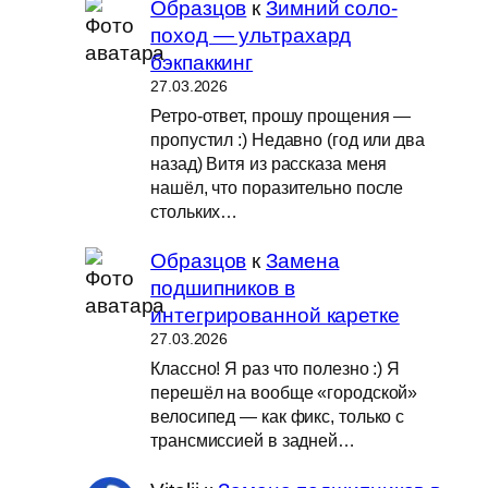
Образцов
к
Зимний соло-
поход — ультрахард
бэкпаккинг
27.03.2026
Ретро-ответ, прошу прощения —
пропустил :) Недавно (год или два
назад) Витя из рассказа меня
нашёл, что поразительно после
стольких…
Образцов
к
Замена
подшипников в
интегрированной каретке
27.03.2026
Классно! Я раз что полезно :) Я
перешёл на вообще «городской»
велосипед — как фикс, только с
трансмиссией в задней…