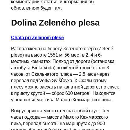
комментарии к статье, информация об
обновлениях будет там.
Dolina Zeleného plesa
Chata pri Zelenom plese
Расположена на берегу Зелёного озера (Zelené
pleso) на высоте 1551 м, 56 мест в 2, 4 и 6-
местных комнатах. Подход от дороги (остановка
автобуса Biela Voda) по жёлтой тропе около 3
часов, от Скальнатого плеса — 2,5 часа через
перевал под Veľka Svišťovka. К Скальнатому
плесу можно заехать на канатной дороге, но спуск
к приюту крутой — сброс 600 метров. Находится
у подножья массива Малого Кежмарского пика.
Вокруг приюта много стен на любой вкус. Пол
часа подхода — массив Малого Кежмарского
пика, перепад высоты на маршрутах до 900
метров. В шаговой (до часа) доступности от