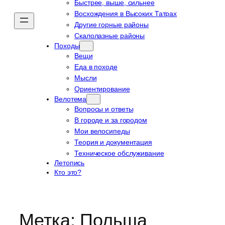
Быстрее, выше, сильнее
Восхождения в Высоких Татрах
Другие горные районы
Скалолазные районы
Походы
Вещи
Еда в походе
Мысли
Ориентирование
Велотема
Вопросы и ответы
В городе и за городом
Мои велосипеды
Теория и документация
Техническое обслуживание
Летопись
Кто это?
Метка:
Польша