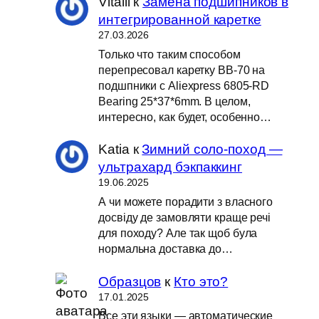
Vitalii
к
Замена подшипников в
интегрированной каретке
27.03.2026
Только что таким способом
перепресовал каретку BB-70 на
подшпники с Aliexpress 6805-RD
Bearing 25*37*6mm. В целом,
интересно, как будет, особенно…
Katia
к
Зимний соло-поход —
ультрахард бэкпаккинг
19.06.2025
А чи можете порадити з власного
досвіду де замовляти краще речі
для походу? Але так щоб була
нормальна доставка до…
Образцов
к
Кто это?
17.01.2025
Все эти языки — автоматические