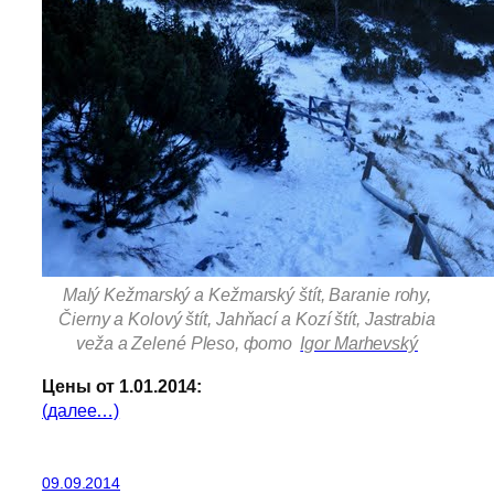
Malý Kežmarský a Kežmarský štít, Baranie rohy,
Čierny a Kolový štít, Jahňací a Kozí štít, Jastrabia
veža a Zelené Pleso, фото
Igor Marhevský
Цены от 1.01.2014:
(далее…)
09.09.2014