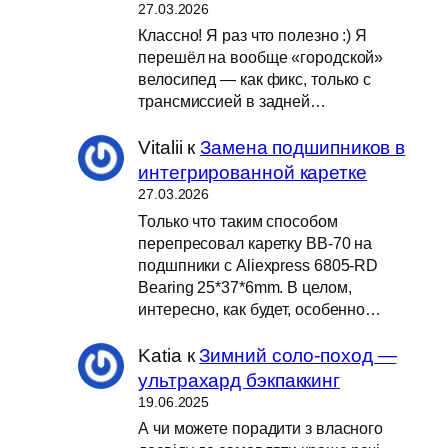
27.03.2026
Классно! Я раз что полезно :) Я
перешёл на вообще «городской»
велосипед — как фикс, только с
трансмиссией в задней…
Vitalii
к
Замена подшипников в
интегрированной каретке
27.03.2026
Только что таким способом
перепресовал каретку BB-70 на
подшпники с Aliexpress 6805-RD
Bearing 25*37*6mm. В целом,
интересно, как будет, особенно…
Katia
к
Зимний соло-поход —
ультрахард бэкпаккинг
19.06.2025
А чи можете порадити з власного