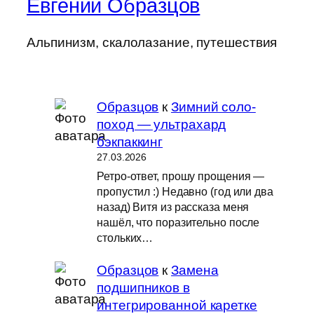
Евгений Образцов
Альпинизм, скалолазание, путешествия
Образцов
к
Зимний соло-
поход — ультрахард
бэкпаккинг
27.03.2026
Ретро-ответ, прошу прощения —
пропустил :) Недавно (год или два
назад) Витя из рассказа меня
нашёл, что поразительно после
стольких…
Образцов
к
Замена
подшипников в
интегрированной каретке