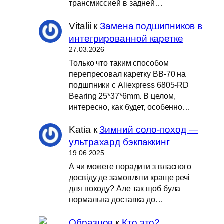
трансмиссией в задней…
Vitalii
к
Замена подшипников в
интегрированной каретке
27.03.2026
Только что таким способом
перепресовал каретку BB-70 на
подшпники с Aliexpress 6805-RD
Bearing 25*37*6mm. В целом,
интересно, как будет, особенно…
Katia
к
Зимний соло-поход —
ультрахард бэкпаккинг
19.06.2025
А чи можете порадити з власного
досвіду де замовляти краще речі
для походу? Але так щоб була
нормальна доставка до…
Образцов
к
Кто это?