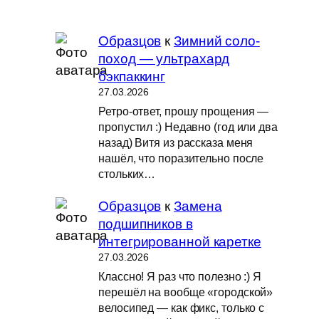
Образцов
к
Зимний соло-
поход — ультрахард
бэкпаккинг
27.03.2026
Ретро-ответ, прошу прощения —
пропустил :) Недавно (год или два
назад) Витя из рассказа меня
нашёл, что поразительно после
стольких…
Образцов
к
Замена
подшипников в
интегрированной каретке
27.03.2026
Классно! Я раз что полезно :) Я
перешёл на вообще «городской»
велосипед — как фикс, только с