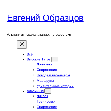
Перейти
к
Евгений Образцов
содержимому
Альпинизм, скалолазание, путешествия
Всё
Высокие Татры
Логистика
Снаряжение
Погода и вебкамеры
Маршруты
Удивительные истории
Альпинизм
Ликбез
Тренировки
Снаряжение