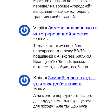
Классно! Я раз что полезно :) Я
перешёл на вообще «городской»
велосипед — как фикс, только с
трансмиссией в задней…
Vitalii
к
Замена подшипников в
интегрированной каретке
27.03.2026
Только что таким способом
перепресовал каретку BB-70 на
подшпники с Aliexpress 6805-RD
Bearing 25*37*6mm. В целом,
интересно, как будет, особенно…
Katia
к
Зимний соло-поход —
ультрахард бэкпаккинг
19.06.2025
А чи можете порадити з власного
досвіду де замовляти краще речі
для походу? Але так щоб була