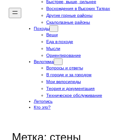
Быстрее, выше, сильнее
Восхождения в Высоких Татрах
Другие горные районы
Скалолазные районы
Походы
Вещи
Еда в походе
Мысли
Ориентирование
Велотема
Вопросы и ответы
В городе и за городом
Мои велосипеды
Теория и документация
Техническое обслуживание
Летопись
Кто это?
Метка:
стены