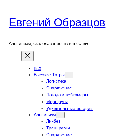
Перейти
к
Евгений Образцов
содержимому
Альпинизм, скалолазание, путешествия
Всё
Высокие Татры
Логистика
Снаряжение
Погода и вебкамеры
Маршруты
Удивительные истории
Альпинизм
Ликбез
Тренировки
Снаряжение