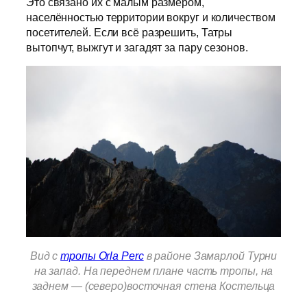
Это связано их с малым размером,
населённостью территории вокруг и количеством
посетителей. Если всё разрешить, Татры
вытопчут, выжгут и загадят за пару сезонов.
Вид с
тропы Orla Perc
в районе Замарлой Турни
на запад. На переднем плане часть тропы, на
заднем — (северо)восточная стена Костельца