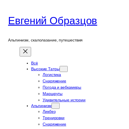
Перейти
к
Евгений Образцов
содержимому
Альпинизм, скалолазание, путешествия
Всё
Высокие Татры
Логистика
Снаряжение
Погода и вебкамеры
Маршруты
Удивительные истории
Альпинизм
Ликбез
Тренировки
Снаряжение