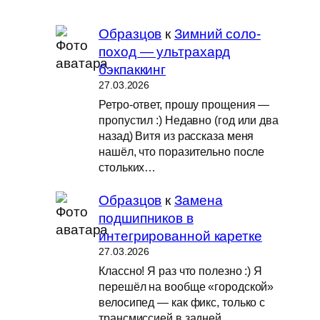
Образцов
к
Зимний соло-
поход — ультрахард
бэкпаккинг
27.03.2026
Ретро-ответ, прошу прощения —
пропустил :) Недавно (год или два
назад) Витя из рассказа меня
нашёл, что поразительно после
стольких…
Образцов
к
Замена
подшипников в
интегрированной каретке
27.03.2026
Классно! Я раз что полезно :) Я
перешёл на вообще «городской»
велосипед — как фикс, только с
трансмиссией в задней…