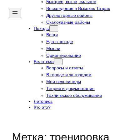
Быстрее, выше, сильнее
Восхождения в Высоких Татрах
Другие горные районы
Скалолазные районы
Походы
Вещи
Еда в походе
Мысли
Ориентирование
Велотема
Вопросы и ответы
В городе и за городом
Мои велосипеды
Теория и документация
Техническое обслуживание
Летопись
Кто это?
Метка:
тренировка