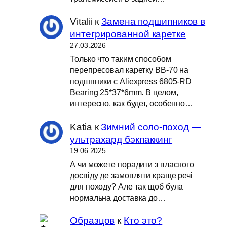
Vitalii
к
Замена подшипников в
интегрированной каретке
27.03.2026
Только что таким способом
перепресовал каретку BB-70 на
подшпники с Aliexpress 6805-RD
Bearing 25*37*6mm. В целом,
интересно, как будет, особенно…
Katia
к
Зимний соло-поход —
ультрахард бэкпаккинг
19.06.2025
А чи можете порадити з власного
досвіду де замовляти краще речі
для походу? Але так щоб була
нормальна доставка до…
Образцов
к
Кто это?