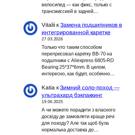
велосипед — как фикс, только с
трансмиссией в задней…
Vitalii
к
Замена подшипников в
интегрированной каретке
27.03.2026
Только что таким способом
перепресовал каретку BB-70 на
подшпники с Aliexpress 6805-RD
Bearing 25*37*6mm. В целом,
интересно, как будет, особенно…
Katia
к
Зимний соло-поход —
ультрахард бэкпаккинг
19.06.2025
А чи можете порадити з власного
досвіду де замовляти краще речі
для походу? Але так щоб була
нормальна доставка до…