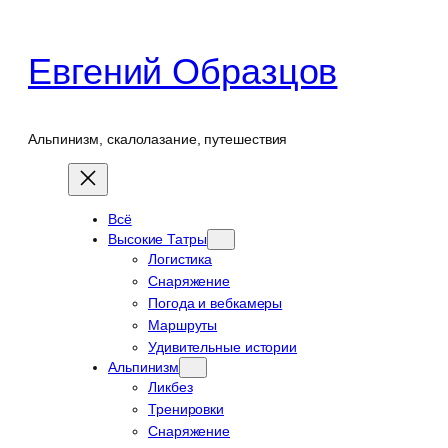
Перейти
к
Евгений Образцов
содержимому
Альпинизм, скалолазание, путешествия
Всё
Высокие Татры
Логистика
Снаряжение
Погода и вебкамеры
Маршруты
Удивительные истории
Альпинизм
Ликбез
Тренировки
Снаряжение