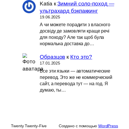
Katia
к
Зимний соло-поход —
ультрахард бэкпаккинг
19.06.2025
А чи можете порадити з власного
досвіду де замовляти краще речі
для походу? Але так щоб була
нормальна доставка до…
Образцов
к
Кто это?
17.01.2025
Все эти языки — автоматические
перевод. Это же не коммерческий
сайт, а перевода тут — на год. Я
думаю, ты…
Twenty Twenty-Five
Создано с помощью
WordPress