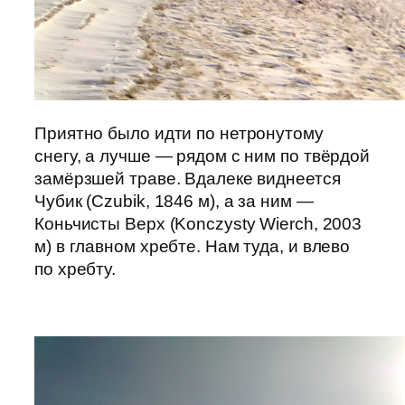
Приятно было идти по нетронутому
снегу, а лучше — рядом с ним по твёрдой
замёрзшей траве. Вдалеке виднеется
Чубик (Czubik, 1846 м), а за ним —
Коньчисты Верх (Konczysty Wierch, 2003
м) в главном хребте. Нам туда, и влево
по хребту.