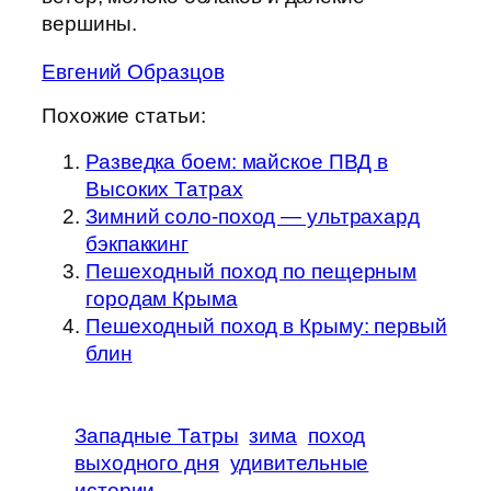
вершины.
Евгений Образцов
Похожие статьи:
Разведка боем: майское ПВД в
Высоких Татрах
Зимний соло-поход — ультрахард
бэкпаккинг
Пешеходный поход по пещерным
городам Крыма
Пешеходный поход в Крыму: первый
блин
Западные Татры
зима
поход
выходного дня
удивительные
истории