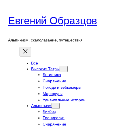
Перейти
к
Евгений Образцов
содержимому
Альпинизм, скалолазание, путешествия
Всё
Высокие Татры
Логистика
Снаряжение
Погода и вебкамеры
Маршруты
Удивительные истории
Альпинизм
Ликбез
Тренировки
Снаряжение