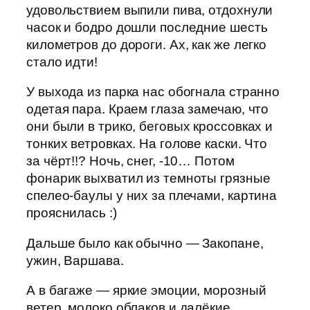
удовольствием выпили пива, отдохнули
часок и бодро дошли последние шесть
километров до дороги. Ах, как же легко
стало идти!
У выхода из парка нас обогнала странно
одетая пара. Краем глаза замечаю, что
они были в трико, беговых кроссовках и
тонких ветровках. На голове каски. Что
за чёрт!!? Ночь, снег, -10… Потом
фонарик выхватил из темноты грязные
спелео-баулы у них за плечами, картина
прояснилась :)
Дальше было как обычно — Закопане,
ужин, Варшава.
А в багаже — яркие эмоции, морозный
ветер, молоко облаков и далёкие