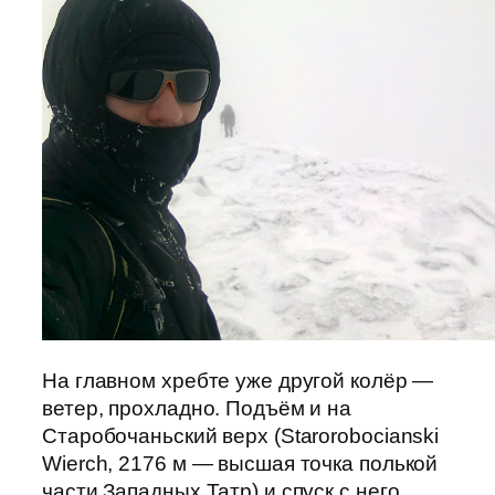
На главном хребте уже другой колёр —
ветер, прохладно. Подъём и на
Старобочаньский верх (Starorobocianski
Wierch, 2176 м — высшая точка полькой
части Западных Татр) и спуск с него