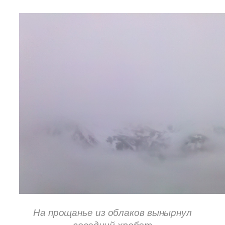
На прощанье из облаков вынырнул