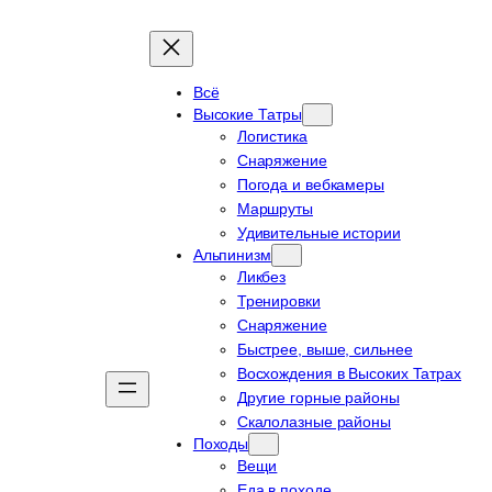
Всё
Высокие Татры
Логистика
Снаряжение
Погода и вебкамеры
Маршруты
Удивительные истории
Альпинизм
Ликбез
Тренировки
Снаряжение
Быстрее, выше, сильнее
Восхождения в Высоких Татрах
Другие горные районы
Скалолазные районы
Походы
Вещи
Еда в походе