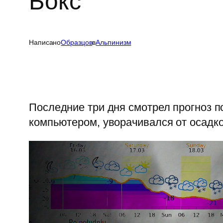
Бокс
Написано
Образцов
в
Альпинизм
Последние три дня смотрел прогноз пог
компьютером, уворачивался от осадко