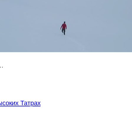
я…
ысоких Татрах