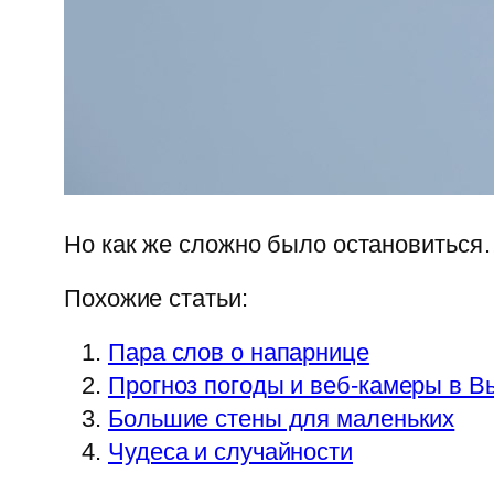
Но как же сложно было остановитьс
Похожие статьи:
Пара слов о напарнице
Прогноз погоды и веб-камеры в В
Большие стены для маленьких
Чудеса и случайности