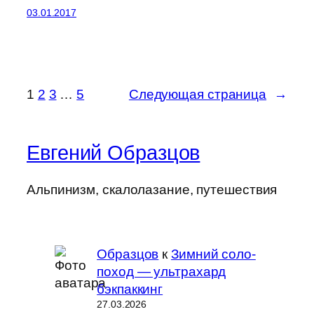
03.01.2017
1
2
3
…
5
Следующая страница
→
Евгений Образцов
Альпинизм, скалолазание, путешествия
Образцов
к
Зимний соло-
поход — ультрахард
бэкпаккинг
27.03.2026