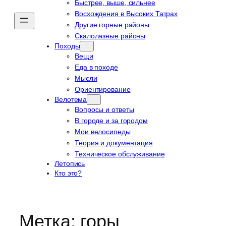
Быстрее, выше, сильнее
Восхождения в Высоких Татрах
Другие горные районы
Скалолазные районы
Походы
Вещи
Еда в походе
Мысли
Ориентирование
Велотема
Вопросы и ответы
В городе и за городом
Мои велосипеды
Теория и документация
Техническое обслуживание
Летопись
Кто это?
Метка:
горы