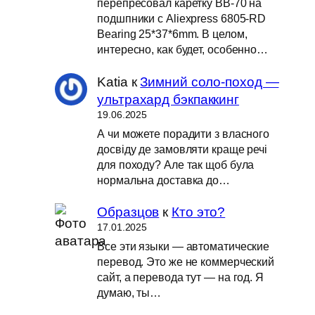
перепресовал каретку BB-70 на
подшпники с Aliexpress 6805-RD
Bearing 25*37*6mm. В целом,
интересно, как будет, особенно…
Katia
к
Зимний соло-поход —
ультрахард бэкпаккинг
19.06.2025
А чи можете порадити з власного
досвіду де замовляти краще речі
для походу? Але так щоб була
нормальна доставка до…
Образцов
к
Кто это?
17.01.2025
Все эти языки — автоматические
перевод. Это же не коммерческий
сайт, а перевода тут — на год. Я
думаю, ты…