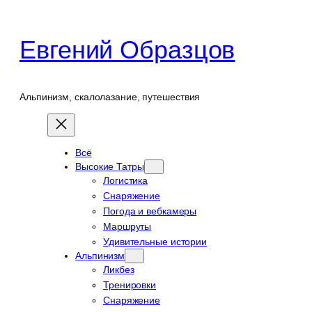
Перейти
к
Евгений Образцов
содержимому
Альпинизм, скалолазание, путешествия
Всё
Высокие Татры
Логистика
Снаряжение
Погода и вебкамеры
Маршруты
Удивительные истории
Альпинизм
Ликбез
Тренировки
Снаряжение