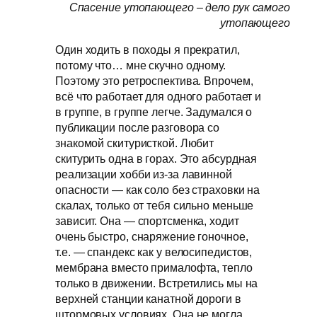
Спасение утопающего – дело рук самого
утопающего
Один ходить в походы я прекратил,
потому что… мне скучно одному.
Поэтому это ретроспектива. Впрочем,
всё что работает для одного работает и
в группе, в группе легче. Задумался о
публикации после разговора со
знакомой скитуристкой. Любит
скитурить одна в горах. Это абсурдная
реализации хобби из-за лавинной
опасности — как соло без страховки на
скалах, только от тебя сильно меньше
зависит. Она — спортсменка, ходит
очень быстро, снаряжение гоночное,
т.е. — спандекс как у велосипедистов,
мембрана вместо прималофта, тепло
только в движении. Встретились мы на
верхней станции канатной дороги в
штормовых условиях. Она не могла