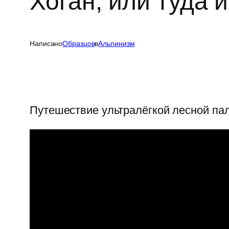
Хоган, или туда 
Написано
Образцов
в
Альпинизм
Путешествие ультралёгкой лесной пал