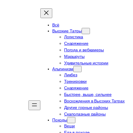
Всё
Высокие Татры
Логистика
Снаряжение
Погода и вебкамеры
Маршруты
Удивительные истории
Альпинизм
Ликбез
Тренировки
Снаряжение
Быстрее, выше, сильнее
Восхождения в Высоких Татрах
Другие горные районы
Скалолазные районы
Походы
Вещи
Еда в походе