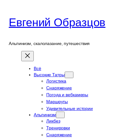
Перейти
к
Евгений Образцов
содержимому
Альпинизм, скалолазание, путешествия
Всё
Высокие Татры
Логистика
Снаряжение
Погода и вебкамеры
Маршруты
Удивительные истории
Альпинизм
Ликбез
Тренировки
Снаряжение