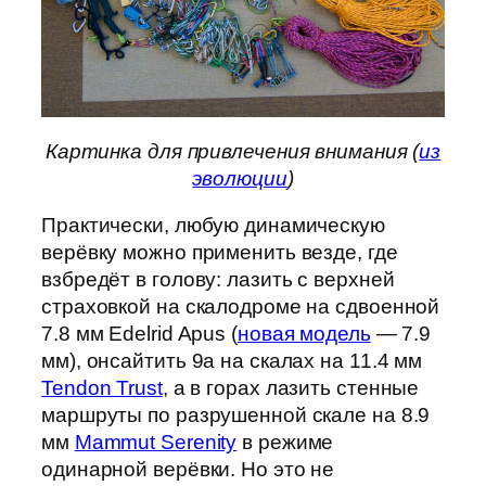
Картинка для привлечения внимания (
из
эволюции
)
Практически, любую динамическую
верёвку можно применить везде, где
взбредёт в голову: лазить с верхней
страховкой на скалодроме на сдвоенной
7.8 мм Edelrid Apus (
новая модель
— 7.9
мм), онсайтить 9a на скалах на 11.4 мм
Tendon Trust
, а в горах лазить стенные
маршруты по разрушенной скале на 8.9
мм
Mammut Serenity
в режиме
одинарной верёвки. Но это не