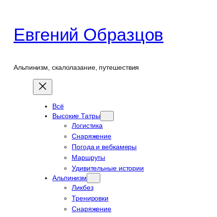
Перейти
к
Евгений Образцов
содержимому
Альпинизм, скалолазание, путешествия
Всё
Высокие Татры
Логистика
Снаряжение
Погода и вебкамеры
Маршруты
Удивительные истории
Альпинизм
Ликбез
Тренировки
Снаряжение