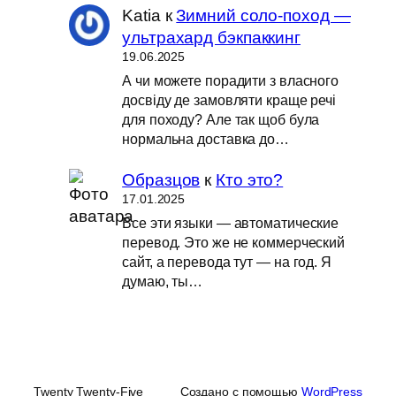
Katia
к
Зимний соло-поход —
ультрахард бэкпаккинг
19.06.2025
А чи можете порадити з власного
досвіду де замовляти краще речі
для походу? Але так щоб була
нормальна доставка до…
Образцов
к
Кто это?
17.01.2025
Все эти языки — автоматические
перевод. Это же не коммерческий
сайт, а перевода тут — на год. Я
думаю, ты…
Twenty Twenty-Five
Создано с помощью
WordPress