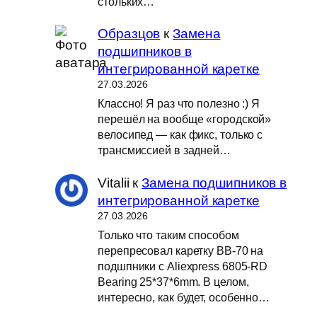
стольких…
Образцов
к
Замена
подшипников в
интегрированной каретке
27.03.2026
Классно! Я раз что полезно :) Я
перешёл на вообще «городской»
велосипед — как фикс, только с
трансмиссией в задней…
Vitalii
к
Замена подшипников в
интегрированной каретке
27.03.2026
Только что таким способом
перепресовал каретку BB-70 на
подшпники с Aliexpress 6805-RD
Bearing 25*37*6mm. В целом,
интересно, как будет, особенно…